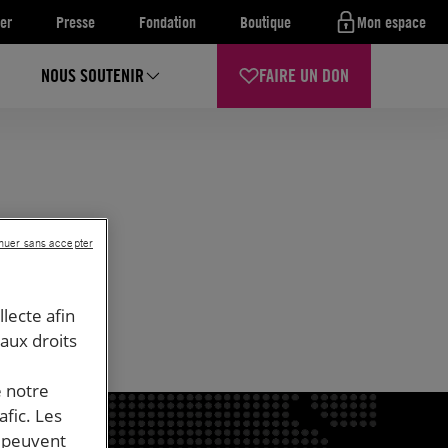
er
Presse
Fondation
Boutique
Mon espace
NOUS SOUTENIR
FAIRE UN DON
nuer sans accepter
lsen
llecte afin
 aux droits
e notre
afic. Les
s peuvent