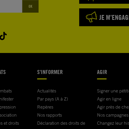
OK
JE M’ENGAG
ATS
S'INFORMER
AGIR
ombats
Actualités
Signer une pétit
nifester
Par pays (A à Z)
Agir en ligne
xpression
Repères
Agir près de che
sociation
Nos rapports
Nos campagnes
s et droits
Déclaration des droits de
Changez leur his