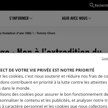
Recherch
S’INFORMER
AGIR AVEC NOUS
 du fondateur d’une ONG ! : Tommy Olsen
ge : Non à l’extradition du
Conti
teur d’une ONG ! : Tommy O
PECT DE VOTRE VIE PRIVÉE EST NOTRE PRIORITÉ
03.2026
Temps de lecture estimé : 1 minute
 les cookies, c'est nous soutenir et réduire nos frais de co
dons contribuent en priorité à la lutte contre les atteintes
 dans le monde.
ilisons des cookies pour assurer le bon fonctionnement d
rsonnaliser le contenu et les publicités, et analyser notre tr
 à caractère personnel et les cookies que nous collecton