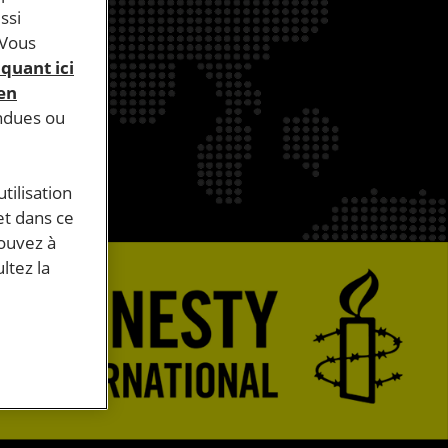
ssi
 Vous
iquant ici
 en
endues ou
tilisation
et dans ce
pouvez à
ltez la