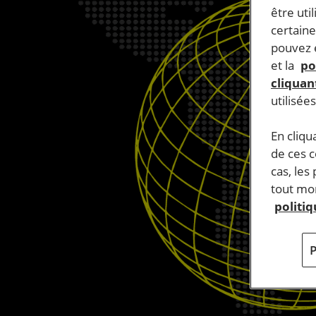
être uti
certaine
pouvez e
et la
po
cliquant
utilisée
En cliqu
de ces 
cas, les
tout mom
politi