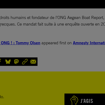
its humains et fondateur de l’ONG Aegean Boat Report, a é
 grecques. Ce mandat fait suite à une enquête ouverte en 2
ne ONG ! : Tommy Olsen
appeared first on
Amnesty Internat
do.
J’AGIS