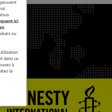
s peuvent
ssi
 Vous
iquant ici
 en
endues ou
tilisation
et dans ce
pouvez à
ltez la