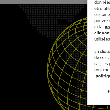
données
être uti
certaine
pouvez e
et la
po
cliquant
utilisée
En cliqu
de ces 
cas, les
tout mom
politi