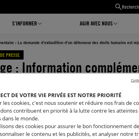
Recherch
S’INFORMER
AGIR AVEC NOUS
entaire : La demande d’extradition d’un défenseur des droits humains est re
DE PRESSE
ge : Information compléme
demande d’extradition d’un
Conti
seur des droits humains es
PECT DE VOTRE VIE PRIVÉE EST NOTRE PRIORITÉ
 les cookies, c'est nous soutenir et réduire nos frais de co
ée : Tommy Olsen
dons contribuent en priorité à la lutte contre les atteintes
 dans le monde.
ilisons des cookies pour assurer le bon fonctionnement d
05.2026
Temps de lecture estimé : 1 minute
rsonnaliser le contenu et les publicités, et analyser notre tr