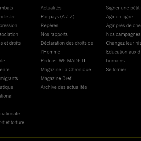
ombats
Actualités
Signer une pétit
nifester
Par pays (A à Z)
Agir en ligne
xpression
Repères
Agir près de che
sociation
Nos rapports
Nos campagnes
s et droits
Déclaration des droits de
Changez leur his
l'Homme
Education aux dr
ale
Podcast WE MADE IT
humains
genre
Magazine La Chronique
Se former
 migrants
Magazine Bref
matique
Archive des actualités
ational
e
rnationale
t et torture