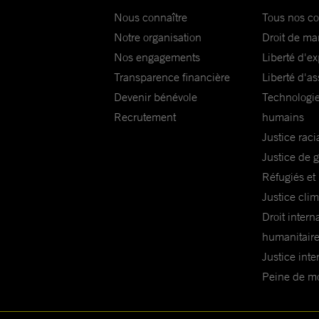
Nous connaître
Tous nos c
Notre organisation
Droit de ma
Nos engagements
Liberté d'e
Transparence financière
Liberté d'as
Devenir bénévole
Technologie
Recrutement
humains
Justice raci
Justice de 
Réfugiés et
Justice cli
Droit intern
humanitair
Justice inte
Peine de mor