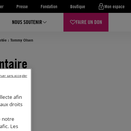
er
Presse
Fondation
Boutique
Mon espace
NOUS SOUTENIR
FAIRE UN DON
jetée : Tommy Olsen
ntaire
nuer sans accepter
t
llecte afin
 aux droits
e notre
afic. Les