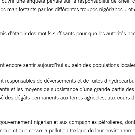
 d’ouvrir une enquête pénale sur la responsabilité de Shell, 
r les manifestants par les différentes troupes nigérianes » et
is d’établir des motifs suffisants pour que les autorités né
t encore sentir aujourd’hui au sein des populations locale
ont responsables de déversements et de fuites d’hydrocarbu
anté et les moyens de subsistance d’une grande partie des 3
é des dégâts permanents aux terres agricoles, aux cours d’
gouvernement nigérian et aux compagnies pétrolières, dont S
endue et que cesse la pollution toxique de leur environneme