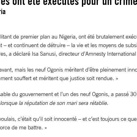
s ont été exécutés pour un crime
ria
itant de premier plan au Nigeria, ont été brutalement exé
nt – et continuent de détruire – la vie et les moyens de sub
s, a déclaré Isa Sanusi, directeur d’Amnesty International 
 avant, mais les neuf Ogonis méritent d’être pleinement in
ment souffert et méritent que justice soit rendue. »
able du gouvernement et l’un des neuf Ogonis, a passé 30 a
lorsque la réputation de son mari sera rétablie.
ulais, c’était qu’il soit innocenté – et c’est toujours ce 
force de me battre. »