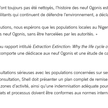
ont toujours pas été nettoyés, l’histoire des neuf Ogonis es
litants qui continuent de défendre l’environnement, a décla
tions, nous espérons que les populations locales au Nigeri
euf Ogonis, sans être harcelées par les autorités. »
u rapport intitulé
Extraction Extinction: Why the life cycle o
comporte une dédicace aux neuf Ogonis et une étude de cas 
ultations sérieuses avec les populations concernées sur 
onsultation, Shell doit présenter un plan complet de remise
ones d’activité, ainsi qu’une indemnisation adéquate pour l
jets et processus doivent être conformes aux normes internati