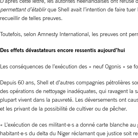
D’après cette lettre, les autorités néerlandaises ont refusé
permettant d’établir
que Shell avait l’intention de faire tue
recueillir de telles preuves.
Toutefois, selon Amnesty International, les preuves ont perm
Des effets dévastateurs encore ressentis aujourd’hui
Les conséquences de l’exécution des « neuf Ogonis » se fon
Depuis 60 ans, Shell et d’autres compagnies pétrolières s
des opérations de nettoyage inadéquates, qui ravagent la s
plupart vivent dans la pauvreté. Les déversements ont caus
et les privant de la possibilité de cultiver ou de pêcher.
« L’exécution de ces militant·e·s a donné carte blanche au 
habitant·e·s du delta du Niger réclamant que justice soit r