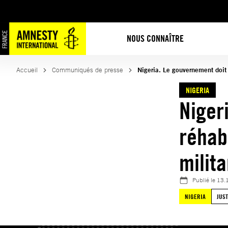
Aller
au
contenu
NOUS CONNAÎTRE
Accueil
Communiqués de presse
Nigeria. Le gouvernement doit 
NIGERIA
Niger
réhab
milit
Publié le
13.
NIGERIA
JUS