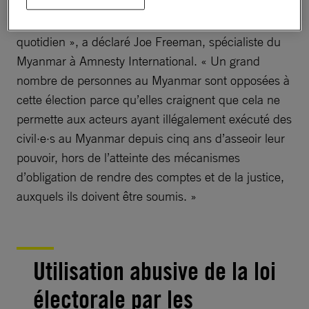
désespoir, où les crimes de guerre, les arrestations
et la surveillance font partie des éléments du
quotidien », a déclaré Joe Freeman, spécialiste du
Myanmar à Amnesty International. « Un grand
nombre de personnes au Myanmar sont opposées à
cette élection parce qu’elles craignent que cela ne
permette aux acteurs ayant illégalement exécuté des
civil·e·s au Myanmar depuis cinq ans d’asseoir leur
pouvoir, hors de l’atteinte des mécanismes
d’obligation de rendre des comptes et de la justice,
auxquels ils doivent être soumis. »
Utilisation abusive de la loi
électorale par les