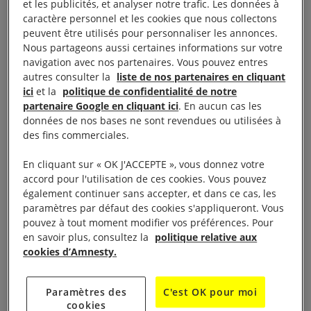
et les publicités, et analyser notre trafic. Les données à
lundi 22 décembre.
caractère personnel et les cookies que nous collectons
peuvent être utilisés pour personnaliser les annonces.
L’
adoption en juillet
par l’armée de la Loi relative à
Nous partageons aussi certaines informations sur votre
navigation avec nos partenaires. Vous pouvez entres
la protection des élections générales démocratiques
autres consulter la
liste de nos partenaires en cliquant
multipartites criminalise les critiques ou l’incitation à
ici
et la
politique de confidentialité de notre
la violence contre l’élection ou les agents électoraux.
partenaire Google en cliquant ici
. En aucun cas les
données de nos bases ne sont revendues ou utilisées à
Les peines prévues par cette loi vont de trois ans
des fins commerciales.
d’emprisonnement à la réclusion à perpétuité, voire
la peine de mort.
En cliquant sur « OK J'ACCEPTE », vous donnez votre
accord pour l'utilisation de ces cookies. Vous pouvez
également continuer sans accepter, et dans ce cas, les
« Cette élection organisée par la junte contraste
paramètres par défaut des cookies s'appliqueront. Vous
fortement avec les élections démocratiques
pouvez à tout moment modifier vos préférences. Pour
nationales qui se sont tenues en 2015 et en 2020
en savoir plus, consultez la
politique relative aux
cookies d’Amnesty.
au Myanmar. Si 2015 était une période d’espoir,
promettant paix et respect pour les droits humains,
Paramètres des
C'est OK pour moi
l’ère actuelle est une période caractérisée par le
cookies