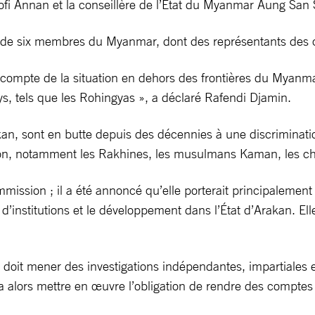
Kofi Annan et la conseillère de l’État du Myanmar Aung San 
t de six membres du Myanmar, dont des représentants de
compte de la situation en dehors des frontières du Myanmar
ys, tels que les Rohingyas », a déclaré Rafendi Djamin.
an, sont en butte depuis des décennies à une discrimination 
tion, notamment les Rakhines, les musulmans Kaman, les chr
ssion ; il a été annoncé qu’elle porterait principalement so
ace d’institutions et le développement dans l’État d’Arakan.
le doit mener des investigations indépendantes, impartiales 
rra alors mettre en œuvre l’obligation de rendre des compte