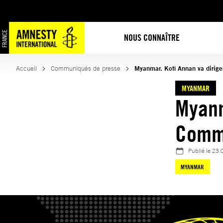
Aller
au
contenu
NOUS CONNAÎTRE
Accueil
Communiqués de presse
Myanmar. Kofi Annan va dirige
MYANMAR
Myanm
Commi
Publié le
23.
MYANMAR