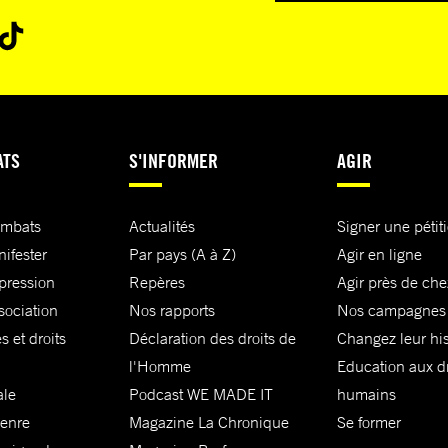
ATS
S'INFORMER
AGIR
ombats
Actualités
Signer une pétit
nifester
Par pays (A à Z)
Agir en ligne
xpression
Repères
Agir près de che
sociation
Nos rapports
Nos campagnes
s et droits
Déclaration des droits de
Changez leur his
l'Homme
Education aux dr
ale
Podcast WE MADE IT
humains
genre
Magazine La Chronique
Se former