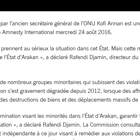
ar l’ancien secrétaire général de l’ONU Kofi Annan est une 
é Amnesty International mercredi 24 août 2016.
rennent au sérieux la situation dans cet État. Mais cette m
de l’État d’Arakan », a déclaré Rafendi Djamin, directeur d
e de nombreux groupes minoritaires qui subissent des viola
ation s’est gravement dégradée depuis 2012, lorsque des af
des destructions de biens et des déplacements massifs de 
ination visant les minorités dans l’État d’Arakan, garanti
iation », a déclaré Rafendi Djamin. La Commission consultati
 et indépendante à ce jour visant à remédier aux violations 