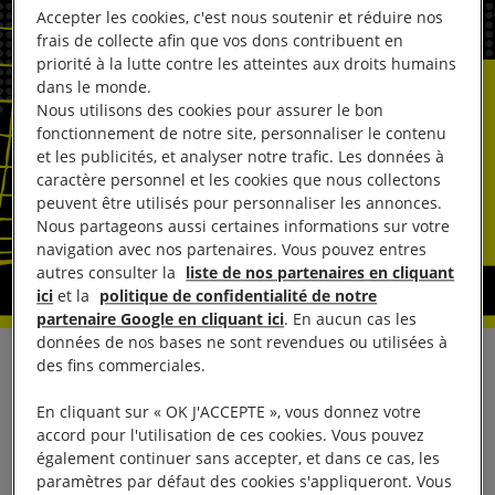
Accepter les cookies, c'est nous soutenir et réduire nos
frais de collecte afin que vos dons contribuent en
priorité à la lutte contre les atteintes aux droits humains
dans le monde.
Nous utilisons des cookies pour assurer le bon
fonctionnement de notre site, personnaliser le contenu
et les publicités, et analyser notre trafic. Les données à
caractère personnel et les cookies que nous collectons
peuvent être utilisés pour personnaliser les annonces.
Nous partageons aussi certaines informations sur votre
navigation avec nos partenaires. Vous pouvez entres
autres consulter la
liste de nos partenaires en cliquant
ici
et la
politique de confidentialité de notre
partenaire Google en cliquant ici
. En aucun cas les
données de nos bases ne sont revendues ou utilisées à
des fins commerciales.
En réaction aux informations relayées par les médias
selon lesquelles des États comme la Russie, la
En cliquant sur « OK J'ACCEPTE », vous donnez votre
Turquie et le Tadjikistan instrumentalisent les
accord pour l'utilisation de ces cookies. Vous pouvez
également continuer sans accepter, et dans ce cas, les
« notices rouges » d’Interpol pour cibler des
paramètres par défaut des cookies s'appliqueront. Vous
dissident·e·s politiques et réprimer des