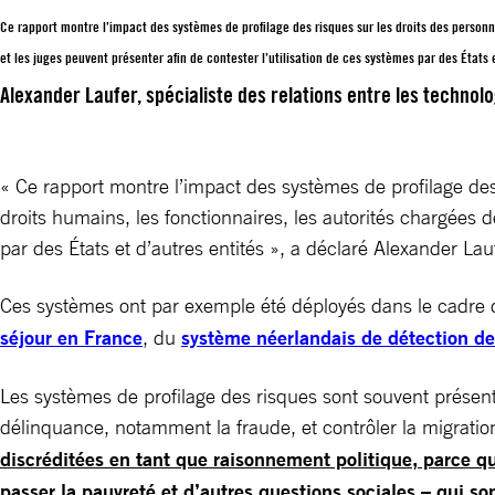
Ce rapport montre l’impact des systèmes de profilage des risques sur les droits des personn
et les juges peuvent présenter afin de contester l’utilisation de ces systèmes par des États 
Alexander Laufer, spécialiste des relations entre les technol
« Ce rapport montre l’impact des systèmes de profilage des
droits humains, les fonctionnaires, les autorités chargées d
par des États et d’autres entités », a déclaré Alexander Lau
Ces systèmes ont par exemple été déployés dans le cadre 
séjour en France
, du
système néerlandais de détection de
Les systèmes de profilage des risques sont souvent présent
délinquance, notamment la fraude, et contrôler la migratio
discréditées en tant que raisonnement politique, parce qu’i
passer la pauvreté et d’autres questions sociales – qui s