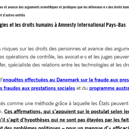
es et avance des arguments scientifiques et juridiques que les défenseur·e·s des droits huma
et d’autres entités
ogies et les droits humains à Amnesty International Pays-Bas
 risques sur les droits des personnes et avance des argumen
es opérations de contrôle, les avocat·e·s et les juges peuven
fer, spécialiste des relations entre les technologies et les
d’
enquêtes effectuées au Danemark sur la fraude aux pres
s fraudes aux prestations sociales
et du
programme austra
és comme une méthode grâce à laquelle les États peuvent ra
n.
Ces affirmations, qui s’appuient sur le postulat selon le
l s’agit d’hypothèses qui ne sont pas étayées par les faits
ont des problèmes politiques – pour un manque d’« efficaci