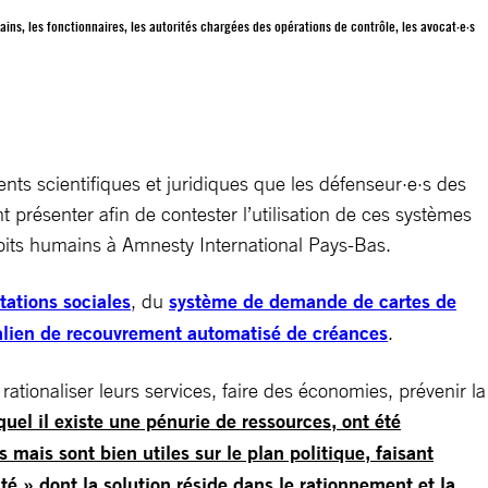
ins, les fonctionnaires, les autorités chargées des opérations de contrôle, les avocat·e·s
ts scientifiques et juridiques que les défenseur·e·s des
t présenter afin de contester l’utilisation de ces systèmes
 droits humains à Amnesty International Pays-Bas.
tations sociales
, du
système de demande de cartes de
lien de recouvrement automatisé de créances
.
tionaliser leurs services, faire des économies, prévenir la
quel il existe une pénurie de ressources, ont été
 mais sont bien utiles sur le plan politique, faisant
té » dont la solution réside dans le rationnement et la