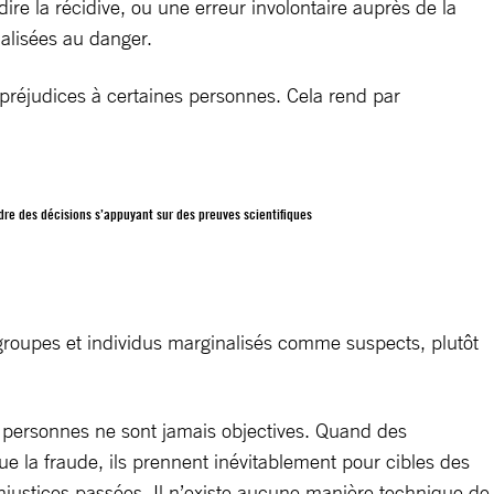
ire la récidive, ou une erreur involontaire auprès de la
alisées au danger.
 préjudices à certaines personnes. Cela rend par
re des décisions s’appuyant sur des preuves scientifiques
groupes et individus marginalisés comme suspects, plutôt
es personnes ne sont jamais objectives. Quand des
e la fraude, ils prennent inévitablement pour cibles des
justices passées. Il n’existe aucune manière technique de