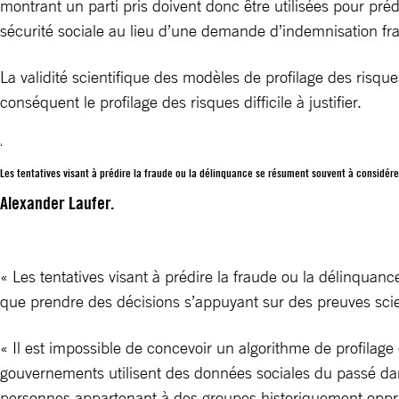
montrant un parti pris doivent donc être utilisées pour préd
sécurité sociale au lieu d’une demande d’indemnisation fra
La validité scientifique des modèles de profilage des risq
conséquent le profilage des risques difficile à justifier.
Les tentatives visant à prédire la fraude ou la délinquance se résument souvent à considé
Alexander Laufer.
« Les tentatives visant à prédire la fraude ou la délinqu
que prendre des décisions s’appuyant sur des preuves scien
« Il est impossible de concevoir un algorithme de profilage
gouvernements utilisent des données sociales du passé dans
personnes appartenant à des groupes historiquement opprim