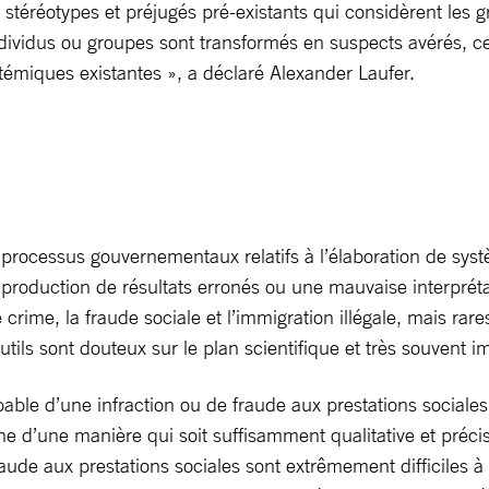
e stéréotypes et préjugés pré-existants qui considèrent le
ndividus ou groupes sont transformés en suspects avérés, c
témiques existantes », a déclaré Alexander Laufer.
processus gouvernementaux relatifs à l’élaboration de sys
 production de résultats erronés ou une mauvaise interprét
e, la fraude sociale et l’immigration illégale, mais rares 
ils sont douteux sur le plan scientifique et très souvent i
able d’une infraction ou de fraude aux prestations sociales
he d’une manière qui soit suffisamment qualitative et précis
de aux prestations sociales sont extrêmement difficiles à m