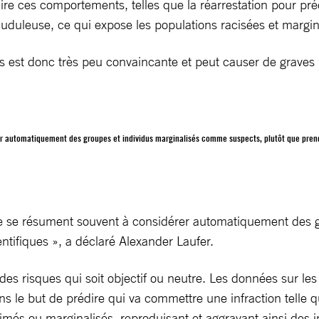
ire ces comportements, telles que la réarrestation pour préd
uduleuse, ce qui expose les populations racisées et margin
ues est donc très peu convaincante et peut causer de graves
rer automatiquement des groupes et individus marginalisés comme suspects, plutôt que prend
ance se résument souvent à considérer automatiquement des 
tifiques », a déclaré Alexander Laufer.
 des risques qui soit objectif ou neutre. Les données sur l
 le but de prédire qui va commettre une infraction telle qu
és ou marginalisés, reproduisant et aggravant ainsi des in