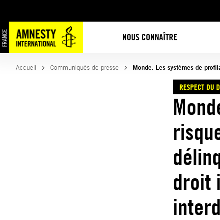
Aller
au
contenu
NOUS CONNAÎTRE
Accueil
Communiqués de presse
Monde. Les systèmes de profilag
RESPECT DU D
Monde
risque
délin
droit 
inter