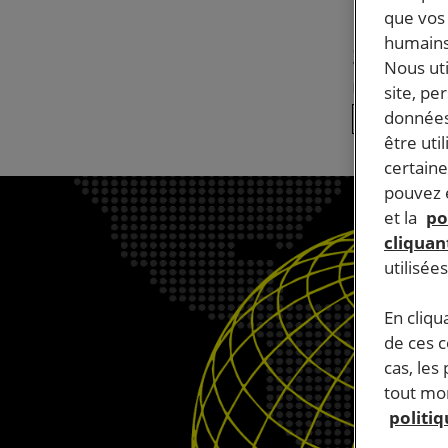
les in
que vos 
stupé
humains
Nous ut
Publié le
26.
site, pe
données
PEINE DE MORT 
être uti
certaine
pouvez e
et la
po
cliquant
utilisée
En cliqu
de ces 
cas, les
tout mom
politi