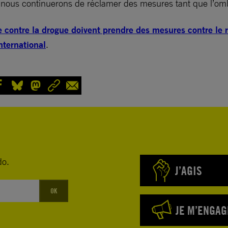
t nous continuerons de réclamer des mesures tant que l’omb
contre la drogue doivent prendre des mesures contre le rec
ternational
.
do.
J’AGIS
OK
JE M’ENGAG