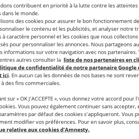
fractions à la législation su
dons contribuent en priorité à la lutte contre les atteintes
fiants
 dans le monde.
ilisons des cookies pour assurer le bon fonctionnement d
06.2026
Temps de lecture estimé : 4 minutes
rsonnaliser le contenu et les publicités, et analyser notre tr
 à caractère personnel et les cookies que nous collecton
ET TORTURE
lisés pour personnaliser les annonces. Nous partageons au
s informations sur votre navigation avec nos partenaires.
ntres autres consulter la
liste de nos partenaires en cl
litique de confidentialité de notre partenaire Google
 ici
. En aucun cas les données de nos bases ne sont rev
s à des fins commerciales.
ant sur « OK J'ACCEPTE », vous donnez votre accord pour l'u
cookies. Vous pouvez également continuer sans accepter, 
 paramètres par défaut des cookies s'appliqueront. Vous 
ent modifier vos préférences. Pour en savoir plus, consu
que relative aux cookies d’Amnesty.