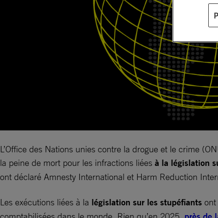
L’Office des Nations unies contre la drogue et le crime (
la peine de mort pour les infractions liées
à la législation 
ont déclaré Amnesty International et Harm Reduction Interna
Les exécutions liées à la
législation sur les stupéfiants
ont 
comptabilisées dans le monde. Rien qu’en 2025,
près de 