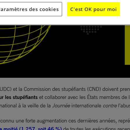
Paramètres des cookies
C'est OK pour moi
ONUDC) et la Commission des stupéfiants (CND) doivent pre
sur les stupéfiants
et collaborer avec les États membres de 
tional à la veille de la
Journée
internationale
contre
l’abus
connu une forte augmentation ces dernières années, repré
la moitié (1 257, soit 46 %)
de toutes les exécutions rece