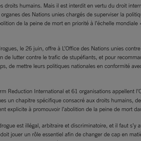
s droits humains. Mais il est interdit en vertu du droit inte
es organes des Nations unies chargés de superviser la politi
bolition de la peine de mort en priorité à l’échelle mondial
ogues, le 26 juin, offre à L’Office des Nations unies cont
 de lutter contre le trafic de stupéfiants, et pour recom
s, de mettre leurs politiques nationales en conformité avec
arm Reduction International et 61 organisations appellent 
es un chapitre spécifique consacré aux droits humains, des
nt explicite à promouvoir l’abolition de la peine de mort da
rogue est illégal, arbitraire et discriminatoire, et il faut s
doit jouer un rôle essentiel afin de changer de cap en mati