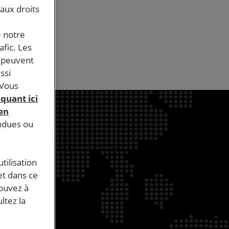
r les
 aux droits
e notre
afic. Les
s peuvent
ssi
 Vous
iquant ici
 en
endues ou
tilisation
et dans ce
pouvez à
ltez la