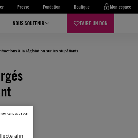
er
Presse
Fondation
Boutique
Mon espace
NOUS SOUTENIR
FAIRE UN DON
ractions à la législation sur les stupéfiants
argés
ent
nuer sans accepter
t pour
llecte afin