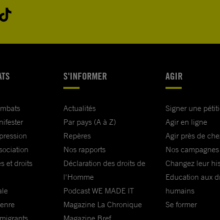
ATS
S'INFORMER
AGIR
ombats
Actualités
Signer une pétit
nifester
Par pays (A à Z)
Agir en ligne
xpression
Repères
Agir près de che
sociation
Nos rapports
Nos campagnes
s et droits
Déclaration des droits de
Changez leur his
l'Homme
Education aux dr
ale
Podcast WE MADE IT
humains
genre
Magazine La Chronique
Se former
 migrants
Magazine Bref