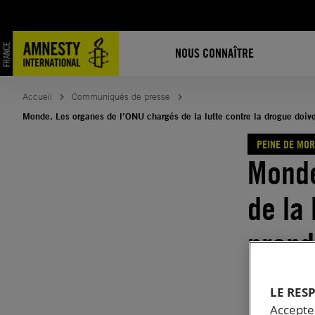
Aller
au
contenu
NOUS CONNAÎTRE
Accueil
Communiqués de presse
Monde. Les organes de l’ONU chargés de la lutte contre la drogue doivent
PEINE DE MOR
Monde
de la
prend
recou
LE RES
Accepter