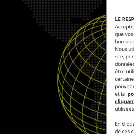
LE RES
Accepter
que vos 
humains
Nous ut
site, pe
données
être uti
certaine
pouvez e
et la
po
cliquant
utilisée
En cliqu
de ces 