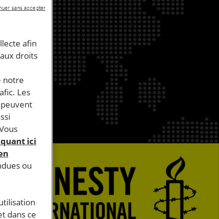
nuer sans accepter
llecte afin
 aux droits
e notre
afic. Les
s peuvent
ssi
 Vous
iquant ici
 en
endues ou
tilisation
et dans ce