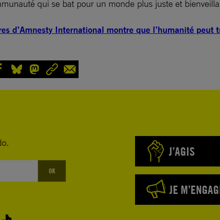
munauté qui se bat pour un monde plus juste et bienveill
res d’Amnesty International montre que l’humanité peut 
do.
J’AGIS
OK
JE M’ENGAG