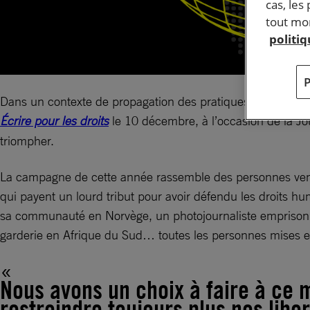
cas, les
tout mom
politi
Dans un contexte de propagation des pratiques autoritaires
Écrire pour les droits
le 10 décembre, à l’occasion de la Jo
triompher.
La campagne de cette année rassemble des personnes venues
qui payent un lourd tribut pour avoir défendu les droits hu
sa communauté en Norvège, un photojournaliste emprisonné 
garderie en Afrique du Sud… toutes les personnes mises e
Nous avons un choix à faire à ce mo
restreindre toujours plus nos libe