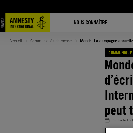
Aller
au
contenu
NOUS CONNAÎTRE
Accueil
Communiqués de presse
Monde. La campagne annuelle d
COMMUNIQUÉ 
Monde
d’écr
Inter
peut 
Publié le
10.