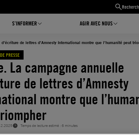
Recherch
S’INFORMER
AGIR AVEC NOUS
’écriture de lettres d’Amnesty International montre que l’humanité peut tri
DE PRESSE
. La campagne annuelle
iture de lettres d’Amnesty
national montre que l’human
triompher
12.2025
Temps de lecture estimé : 6 minutes