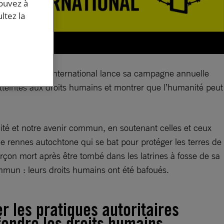
pouvez à
ltez la
ional, Amnesty International lance sa campagne annuelle
tteintes aux droits humains et montrer que l’humanité peut
té et notre avenir commun, en soutenant celles et ceux
 de rennes autochtone qui se bat pour protéger les terres de
on mort après être tombé dans les latrines à fosse de sa
mun : leurs droits humains ont été bafoués.
r les pratiques autoritaires
fendre les droits humains.