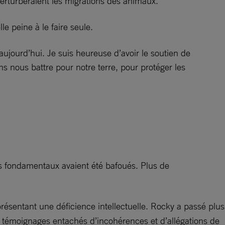
erturberaient les migrations des animaux.
e peine à le faire seule.
ujourd’hui. Je suis heureuse d’avoir le soutien de
ns nous battre pour notre terre, pour protéger les
ts fondamentaux avaient été bafoués. Plus de
ésentant une déficience intellectuelle. Rocky a passé plus
 témoignages entachés d’incohérences et d’allégations de