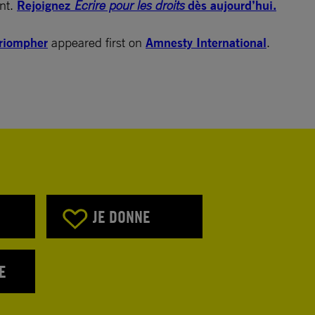
ant.
Rejoignez
Écrire pour les droits
dès aujourd’hui.
triompher
appeared first on
Amnesty International
.
JE DONNE
E