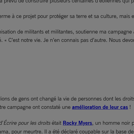
 prévu de construire plusieurs centaines d’éoliennes qui p
e à ce projet pour protéger sa terre et sa culture, mais ell
isation de militants et militantes, soutienne ma campagne a
ré. « C’est notre vie. Je n’en connais pas d’autre. Nous devo
ions de gens ont changé la vie de personnes dont les droi
notre campagne ont constaté une
amélioration de leur cas
!
d’
Écrire pour les droits
était
Rocky Myers
, un homme noir pr
a, pour meurtre. Il a été déclaré coupable sur la base de