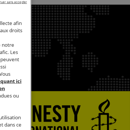
nuer sans accepter
llecte afin
 aux droits
e notre
afic. Les
s peuvent
ssi
 Vous
iquant ici
 en
endues ou
tilisation
et dans ce