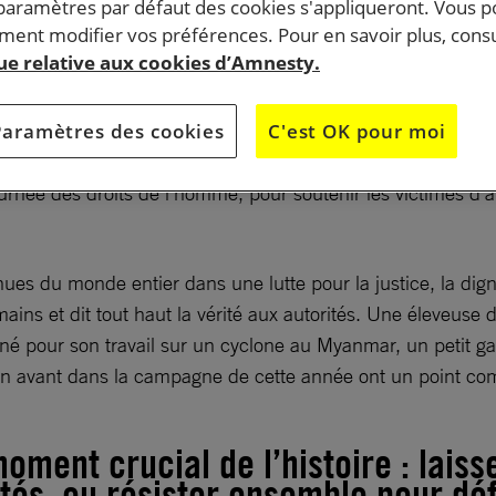
 paramètres par défaut des cookies s'appliqueront. Vous 
ent modifier vos préférences. Pour en savoir plus, consu
que relative aux cookies d’Amnesty.
Paramètres des cookies
C'est OK pour moi
, d’effondrement climatique et d’érosion du droit internat
urnée des droits de l’homme, pour soutenir les victimes d’a
 du monde entier dans une lutte pour la justice, la digni
mains et dit tout haut la vérité aux autorités. Une éleveuse
pour son travail sur un cyclone au Myanmar, un petit garç
n avant dans la campagne de cette année ont un point com
ment crucial de l’histoire : laisse
rtés, ou résister ensemble pour dé