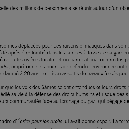
elle des millions de personnes à se réunir autour d’un obj
rsonnes déplacées pour des raisons climatiques dans son 
é après être tombé dans les latrines à fosse de sa garder
endu les rivières locales et un parc national contre des pr
odia
, emprisonné·e·s pour avoir défendu l’environnement d
condamné à 20 ans de prison assortis de travaux forcés pour
ur que les voix des Sâmes soient entendues et leurs droits 
dié sa vie à la défense des droits humains et risque des a
 leurs communautés face au torchage du gaz, qui dégage d
cadre d’
Écrire pour les droits
lui avait donné espoir. La ter