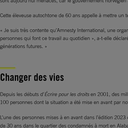
sont aujourd’hui menacés, car le gouvernement norvégien a
Cette éleveuse autochtone de 60 ans appelle à mettre un term
« Je suis très contente qu’Amnesty International, une organ
personnes qui font ce travail au quotidien », a-t-elle décla
générations futures. »
Changer des vies
Depuis les débuts d’
Écrire pour les droits
en 2001, des mill
100 personnes dont la situation a été mise en avant par 
L’une des personnes mises à en avant dans l’édition 2023 
de 30 ans dans le quartier des condamnés à mort en Alabam