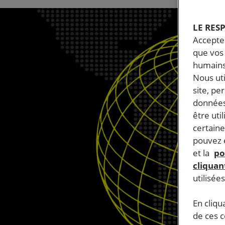
LE RES
Accepter
que vos 
humains
Nous ut
site, pe
données
être uti
certaine
pouvez e
et la
po
cliquant
utilisée
En cliqu
de ces 