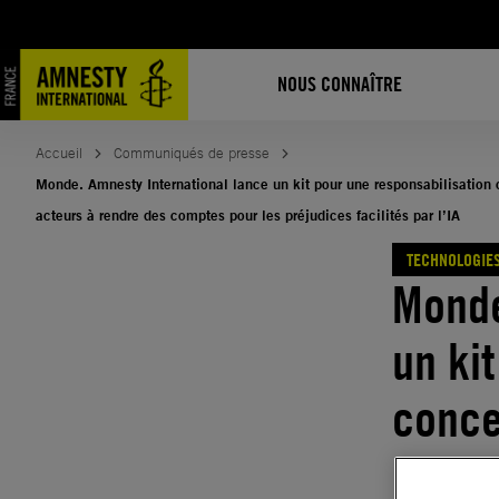
Aller
au
contenu
NOUS CONNAÎTRE
Accueil
Communiqués de presse
Monde. Amnesty International lance un kit pour une responsabilisation c
acteurs à rendre des comptes pour les préjudices facilités par l’IA
TECHNOLOGIES
Monde
un ki
conce
perme