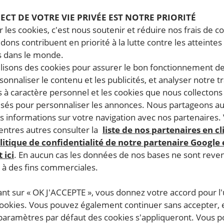
seur·e·s des droits et aux
PECT DE VOTRE VIE PRIVÉE EST NOTRE PRIORITÉ
 les cookies, c'est nous soutenir et réduire nos frais de co
ant·e·s d’amener de puissan
dons contribuent en priorité à la lutte contre les atteintes
 dans le monde.
rs à rendre des comptes po
ilisons des cookies pour assurer le bon fonctionnement d
rsonnaliser le contenu et les publicités, et analyser notre tr
ices facilités par l’IA
 à caractère personnel et les cookies que nous collecton
lisés pour personnaliser les annonces. Nous partageons au
12.2025
Temps de lecture estimé : 6 minutes
s informations sur votre navigation avec nos partenaires.
T DROITS HUMAINS
ntres autres consulter la
liste de nos partenaires en cl
litique de confidentialité de notre partenaire Google
 ici
. En aucun cas les données de nos bases ne sont rev
s à des fins commerciales.
ant sur « OK J'ACCEPTE », vous donnez votre accord pour l'u
cookies. Vous pouvez également continuer sans accepter, 
 paramètres par défaut des cookies s'appliqueront. Vous 