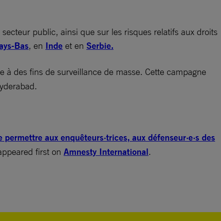
ecteur public, ainsi que sur les risques relatifs aux droits
ays-Bas
, en
Inde
et en
Serbie.
le à des fins de surveillance de masse. Cette campagne
Hyderabad.
e permettre aux enquêteurs·trices, aux défenseur·e·s des
ppeared first on
Amnesty International
.