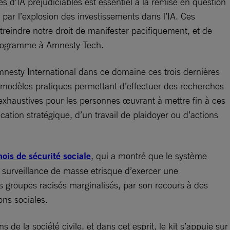
s d’IA préjudiciables est essentiel à la remise en question
e par l’explosion des investissements dans l’IA. Ces
streindre notre droit de manifester pacifiquement, et de
de programme à Amnesty Tech.
mnesty International dans ce domaine ces trois dernières
s modèles pratiques permettant d’effectuer des recherches
 exhaustives pour les personnes œuvrant à mettre fin à ces
ion stratégique, d’un travail de plaidoyer ou d’actions
ois de sécurité sociale
, qui a montré que le système
a surveillance de masse etrisque d’exercer une
es groupes racisés marginalisés, par son recours à des
ons sociales.
de la société civile, et dans cet esprit, le kit s’appuie sur