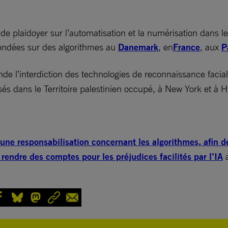
 plaidoyer sur l’automatisation et la numérisation dans le s
fondées sur des algorithmes au
Danemark
, en
France
, aux
P
e l’interdiction des technologies de reconnaissance facia
isés dans le Territoire palestinien occupé, à New York et à 
une responsabilisation concernant les algorithmes, afin d
 rendre des comptes pour les préjudices facilités par l’IA
a