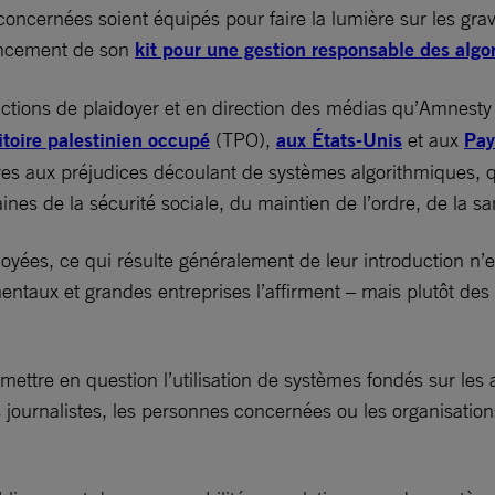
ns concernées soient équipés pour faire la lumière sur les g
lancement de son
kit pour une gestion responsable des algo
 actions de plaidoyer et en direction des médias qu’Amnest
itoire palestinien occupé
(TPO),
aux États-Unis
et aux
Pay
tives aux préjudices découlant de systèmes algorithmiques, 
nes de la sécurité sociale, du maintien de l’ordre, de la sa
loyées, ce qui résulte généralement de leur introduction n’e
ux et grandes entreprises l’affirment – mais plutôt des par
tre en question l’utilisation de systèmes fondés sur les algo
es journalistes, les personnes concernées ou les organisati