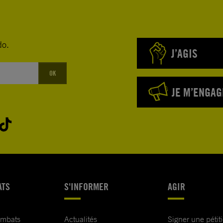
do.
J’AGIS
OK
JE M’ENGAG
ATS
S'INFORMER
AGIR
ombats
Actualités
Signer une pétit