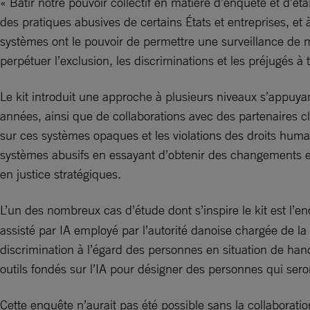
« Bâtir notre pouvoir collectif en matière d’enquête et d’ét
des pratiques abusives de certains États et entreprises, et 
systèmes ont le pouvoir de permettre une surveillance de mas
perpétuer l’exclusion, les discriminations et les préjugés 
Le kit introduit une approche à plusieurs niveaux s’appuya
années, ainsi que de collaborations avec des partenaires c
sur ces systèmes opaques et les violations des droits huma
systèmes abusifs en essayant d’obtenir des changements et
en justice stratégiques.
L’un des nombreux cas d’étude dont s’inspire le kit est l’e
assisté par IA employé par l’autorité danoise chargée de l
discrimination à l’égard des personnes en situation de han
outils fondés sur l’IA pour désigner des personnes qui sero
Cette enquête n’aurait pas été possible sans la collaboration