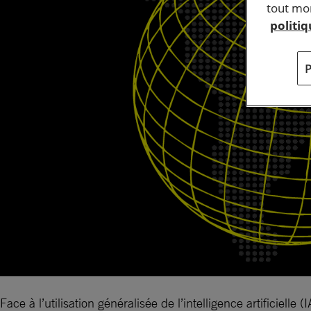
tout mom
politi
Face à l’utilisation généralisée de l’intelligence artificiell