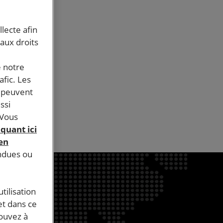
llecte afin
ts
 aux droits
ur les
e notre
afic. Les
s peuvent
ssi
 Vous
iquant ici
 en
endues ou
tilisation
et dans ce
pouvez à