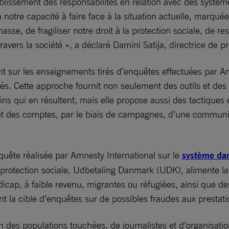
ablissement des responsabilités en relation avec des système
à notre capacité à faire face à la situation actuelle, marqué
se, de fragiliser notre droit à la protection sociale, de re
à travers la société », a déclaré Damini Satija, directrice 
nt sur les enseignements tirés d’enquêtes effectuées par A
lés. Cette approche fournit non seulement des outils et de
ins qui en résultent, mais elle propose aussi des tactiques
 des comptes, par le biais de campagnes, d’une communicat
nquête réalisée par Amnesty International sur le
système dan
a protection sociale, Udbetaling Danmark (UDK), alimente l
dicap, à faible revenu, migrantes ou réfugiées, ainsi que d
nt la cible d’enquêtes sur de possibles fraudes aux prestati
 des populations touchées, de journalistes et d’organisations 