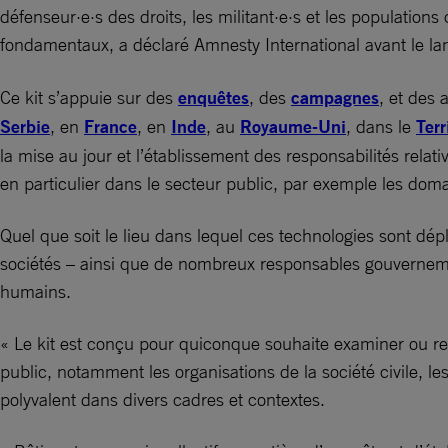
défenseur·e·s des droits, les militant·e·s et les populatio
fondamentaux, a déclaré Amnesty International avant le 
Ce kit s’appuie sur des
enquêtes
, des
campagnes
, et des
Serbie
, en
France
, en
Inde
, au
Royaume-Uni
, dans le
Terr
la mise au jour et l’établissement des responsabilités rela
en particulier dans le secteur public, par exemple les domai
Quel que soit le lieu dans lequel ces technologies sont dép
sociétés – ainsi que de nombreux responsables gouvernementa
humains.
« Le kit est conçu pour quiconque souhaite examiner ou remet
public, notamment les organisations de la société civile, l
polyvalent dans divers cadres et contextes.