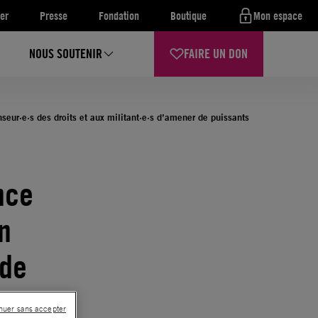
er
Presse
Fondation
Boutique
Mon espace
NOUS SOUTENIR
FAIRE UN DON
seur·e·s des droits et aux militant·e·s d’amener de puissants
nce
n
 de
, aux
nuer sans accepter