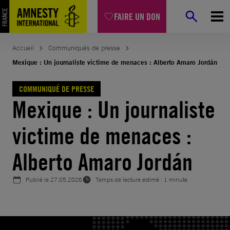
Aller
FAIRE UN DON
au
contenu
Accueil
Communiqués de presse
Mexique : Un journaliste victime de menaces : Alberto Amaro Jordán
COMMUNIQUÉ DE PRESSE
Mexique : Un journaliste
victime de menaces :
Alberto Amaro Jordán
Publié le
27.05.2026
Temps de lecture estimé : 1 minute