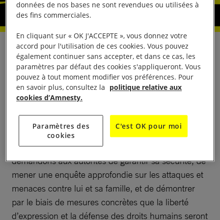
données de nos bases ne sont revendues ou utilisées à
des fins commerciales.
En cliquant sur « OK J'ACCEPTE », vous donnez votre
accord pour l'utilisation de ces cookies. Vous pouvez
Le 4 mai 2026, Alberto Amaro a reçu sur Facebook
également continuer sans accepter, et dans ce cas, les
un message menaçant ce journaliste et les
paramètres par défaut des cookies s'appliqueront. Vous
pouvez à tout moment modifier vos préférences. Pour
membres de sa famille de meurtre. Cette dernière
en savoir plus, consultez la
politique relative aux
menace en date s’inscrit dans une longue liste de
cookies d’Amnesty.
manœuvres d’intimidation, de harcèlement et
d’actes de violence dont il est victime depuis 2019,
Paramètres des
C'est OK pour moi
faits l’ayant forcé à quitter le pays pendant un an en
cookies
2024 en raison de son activité professionnelle. Nous
demandons aux autorités de garantir sa sécurité, de
mener une enquête approfondie sur les attaques et
menaces contre lui et sa famille, et de démontrer
par le biais de mesures concrètes que la liberté
d’expression et la défense des droits humains seront