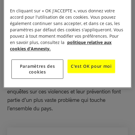
insuffisantes sur les féminicides précédés d’une
En cliquant sur « OK J'ACCEPTE », vous donnez votre
disparition dans l’État de Mexico), montre que ces
accord pour l'utilisation de ces cookies. Vous pouvez
insuffisances font écho à celles qui ont marqué de
également continuer sans accepter, et dans ce cas, les
paramètres par défaut des cookies s'appliqueront. Vous
précédentes enquêtes et qui ont été dénoncées par
pouvez à tout moment modifier vos préférences. Pour
des organisations de la société civile et par des
en savoir plus, consultez la
politique relative aux
détenteur·trice·s de droits, et à celles qui ont aussi
cookies d’Amnesty.
marqué des affaires telles que les féminicides de
Ciudad Juárez, dans l’État de Chihuahua, il y a plus
Paramètres des
C'est OK pour moi
cookies
de 20 ans. Cela indique que la violence féminicide
et les insuffisances constatées concernant les
enquêtes sur ces violences et leur prévention font
partie d’un plus vaste problème qui touche
l’ensemble du pays.