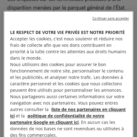
disparition menées par le parquet général de l’État
de Mexico (FGJEM) présentent de graves failles
Continuer sans accepter
dues à l’inaction et à la négligence des autorités, qui
LE RESPECT DE VOTRE VIE PRIVÉE EST NOTRE PRIORITÉ
se traduisent par le fait que des preuves ont été
Accepter les cookies, c'est nous soutenir et réduire nos
perdues, que toutes les pistes n’ont pas été
frais de collecte afin que vos dons contribuent en
explorées, et que la dimension de genre n’a pas été
priorité à la lutte contre les atteintes aux droits humains
dans le monde.
correctement appliquée. Ces insuffisances entravent
Nous utilisons des cookies pour assurer le bon
la procédure judiciaire et augmentent la probabilité
fonctionnement de notre site, personnaliser le contenu
d’une impunité dans ces affaires, souligne Amnesty
et les publicités, et analyser notre trafic. Les données à
caractère personnel et les cookies que nous collectons
International dans un nouveau rapport rendu public
peuvent être utilisés pour personnaliser les annonces.
le 20 septembre.
Nous partageons aussi certaines informations sur votre
navigation avec nos partenaires. Vous pouvez entres
Ce rapport, intitulé
Juicio a la Justicia. Deficiencias
autres consulter la
liste de nos partenaires en cliquant
ici
et la
politique de confidentialité de notre
en las investigaciones penales de feminicidios
partenaire Google en cliquant ici
. En aucun cas les
precedidos de desaparición en el Estado de México
données de nos bases ne sont revendues ou utilisées à
(Le procès de la justice. Des enquêtes pénales
des fins commerciales.