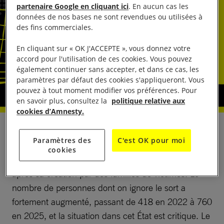
partenaire Google en cliquant ici
. En aucun cas les
données de nos bases ne sont revendues ou utilisées à
des fins commerciales.
En cliquant sur « OK J'ACCEPTE », vous donnez votre
accord pour l'utilisation de ces cookies. Vous pouvez
également continuer sans accepter, et dans ce cas, les
paramètres par défaut des cookies s'appliqueront. Vous
pouvez à tout moment modifier vos préférences. Pour
en savoir plus, consultez la
politique relative aux
cookies d’Amnesty.
Les autorités de l’État d’Oaxaca se sont abstenues
Paramètres des
C'est OK pour moi
d’adopter un Programme pour la recherche des
cookies
personnes disparues dans cet État, plus d’un an
après sa création par des familles de victimes. Le
nombre de personnes dont on ignore le sort a
fortement augmenté, passant de 418 en 2022 à 760
en 2025, et la situation dans cet État est critique. Le