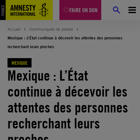
Aller
FAIRE UN DON
au
contenu
Accueil
Communiqués de presse
Mexique : L’État continue à décevoir les attentes des personnes
recherchant leurs proches
MEXIQUE
Mexique : L’État
continue à décevoir les
attentes des personnes
recherchant leurs
proches