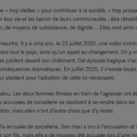
« trop vieilles » pour contribuer à la société, « trop pros
r leur vie et les bannir de leurs communautés ; être réhabi
yer, de moyens de subsistance, de dignité… Elles sont ainsi
eurtre. Il y a cinq ans, le 23 juillet 2020, une vidéo mon
dans tout le pays, ainsi qu’un appel au changement. On y vo
 jubilent devant son châtiment. Cet épisode tragique n’est 
conséquences dramatiques. En juillet 2025, il n’existe toujo
i plaident pour l’adoption de cette loi nécessaire.
rvécu. Les deux femmes filmées en train de l’agresser ont 
es accusées de sorcellerie se résolvent à se rendre dans les
ion, mais elles n’ont d’autre choix que d’y rester.
a accusée de sorcellerie. Son mari a cru à l’accusation et s
hez son fils, mais elle a de nouveau été accusée lors d’une 