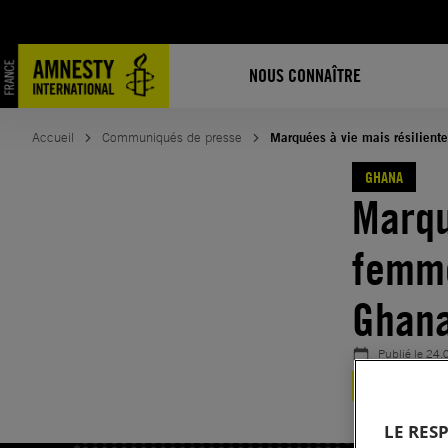
Aller
au
contenu
NOUS CONNAÎTRE
Accueil
Communiqués de presse
Marquées à vie mais résilient
GHANA
Marqu
femme
Ghan
Publié le
24.
GHANA
JUSTI
LE RES