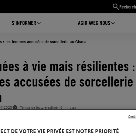
Recherch
S’INFORMER
AGIR AVEC NOUS
es : les femmes accusées de sorcellerie au Ghana
ées à vie mais résilientes :
s accusées de sorcellerie
a
07.2025
Temps de lecture estimé : 6 minutes
Conti
CE DE GENRE
PECT DE VOTRE VIE PRIVÉE EST NOTRE PRIORITÉ