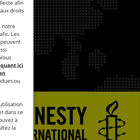
llecte afin
 aux droits
e notre
afic. Les
s peuvent
ssi
 Vous
iquant ici
 en
endues ou
tilisation
et dans ce
pouvez à
ltez la