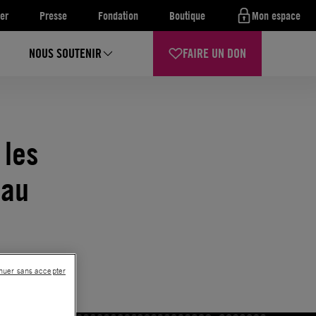
er
Presse
Fondation
Boutique
Mon espace
NOUS SOUTENIR
FAIRE UN DON
 les
 au
nuer sans accepter