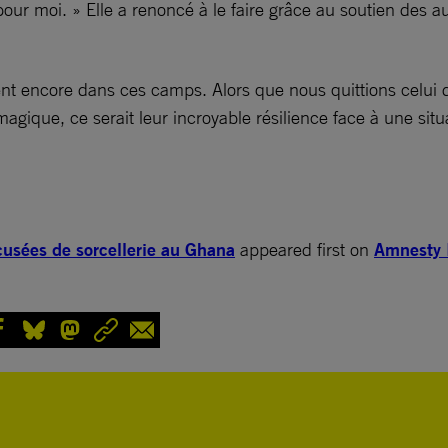
x pour moi. » Elle a renoncé à le faire grâce au soutien de
nt encore dans ces camps. Alors que nous quittions celui 
magique, ce serait leur incroyable résilience face à une sit
cusées de sorcellerie au Ghana
appeared first on
Amnesty I