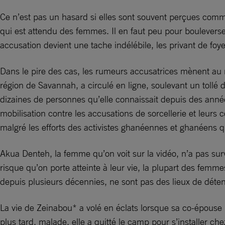
Ce n’est pas un hasard si elles sont souvent perçues comme 
qui est attendu des femmes. Il en faut peu pour bouleverse
accusation devient une tache indélébile, les privant de fo
Dans le pire des cas, les rumeurs accusatrices mènent au m
région de Savannah, a circulé en ligne, soulevant un tollé 
dizaines de personnes qu’elle connaissait depuis des années
mobilisation contre les accusations de sorcellerie et leurs 
malgré les efforts des activistes ghanéennes et ghanéens qu
Akua Denteh, la femme qu’on voit sur la vidéo, n’a pas su
risque qu’on porte atteinte à leur vie, la plupart des femm
depuis plusieurs décennies, ne sont pas des lieux de détent
La vie de Zeinabou* a volé en éclats lorsque sa co-épouse l’
plus tard, malade, elle a quitté le camp pour s’installer c