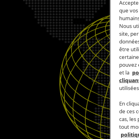
Accepter
que vos 
humains
Nous ut
site, pe
données
être uti
certaine
pouvez e
et la
po
cliquant
utilisée
En cliqu
de ces 
cas, les
tout mom
politi