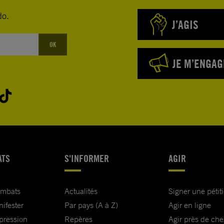
do.
J’AGIS
OK
JE M’ENGAG
ATS
S'INFORMER
AGIR
ombats
Actualités
Signer une pétit
nifester
Par pays (A à Z)
Agir en ligne
xpression
Repères
Agir près de che