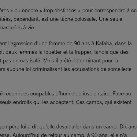
pères » ou encore « trop obstinées » pour correspondre à ce
litées, cependant, est une tâche colossale. Une seule
 marquées à vie.
trant l’agression d’une femme de 90 ans à Kafaba, dans la
it deux femmes la fouetter et la frapper, tandis que des
pas un cas isolé. Mais il a été déterminant pour la
urs aucune loi criminalisant les accusations de sorcellerie
été reconnues coupables d’homicide involontaire. Face au
 seuls endroits qui les acceptent. Ces camps, qui existent
on père lui a dit qu’elle devait aller dans un camp. Dix ans
messe. Aujourd’hui de retour au camp, à 90 ans, elle n’a