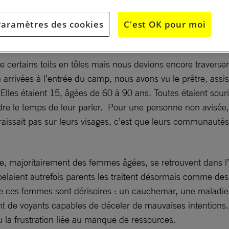
Paramètres des cookies
C'est OK pour moi
 de certains toits en tôles mais nous devions encore traverse
rrivées à l’entrée du camp, nous avons vu le prêtre, assis
Elles étaient 15, âgées de 60 à 90 ans. Toutes étaient sour
re le temps de leur parler. Pour une personne non avisée, 
ait pas sur leurs visages, c’est que leurs communautés, vo
e, majoritairement des femmes âgées, se retrouvent dans l’
aient autrefois parents les traitent désormais comme des par
e ces femmes sont dérisoires : un cauchemar, une maladie, 
t de voyants capables de déceler de mauvaises intentions.
ou la frustration liée au manque de ressources.