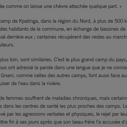
aissée comme on laisse une chèvre attachée quelque part. »
camp de Kpatinga, dans la région du Nord, à plus de 500 km
 des habitants de la commune, en échange de bassines de no
issé derrière eux ; certaines récupèrent des restes au march
iteurs.
us loin, sont similaires. C’est le plus grand camp du pays,
s ont adressé la parole dans une langue que je ne connaiss
Gnani, comme celles des autres camps, font aussi face au
er de l’eau dans la rivière.
 de femmes souffrent de maladies chroniques, mais certain
s dans les centres de santé les plus proches des camps. Le 
ar les agressions verbales et physiques, le rejet par leurs 
e fin à ses jours après que son beau-frère l’a accusée d’av