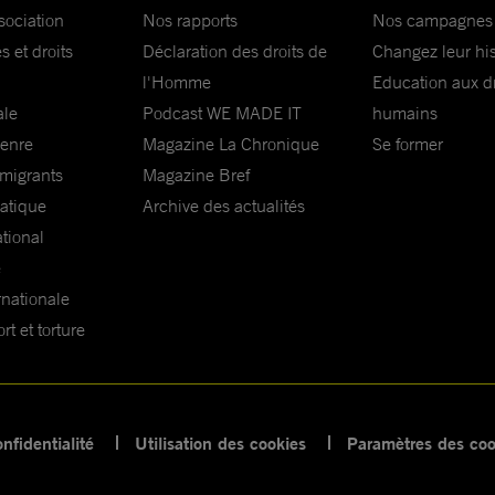
sociation
Nos rapports
Nos campagnes
s et droits
Déclaration des droits de
Changez leur his
l'Homme
Education aux dr
ale
Podcast WE MADE IT
humains
genre
Magazine La Chronique
Se former
 migrants
Magazine Bref
matique
Archive des actualités
ational
e
rnationale
t et torture
nfidentialité
Utilisation des cookies
Paramètres des coo