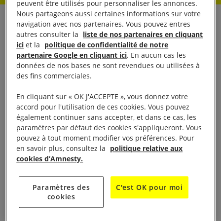
peuvent être utilisés pour personnaliser les annonces.
Nous partageons aussi certaines informations sur votre
La confirmation en appel de la condamnation de
navigation avec nos partenaires. Vous pouvez entres
autres consulter la
liste de nos partenaires en cliquant
l’ancien premier ministre malien Moussa Mara,
ici
et la
politique de confidentialité de notre
injustement condamné sur la base d’accusations
partenaire Google en cliquant ici
. En aucun cas les
données de nos bases ne sont revendues ou utilisées à
sans fondement, est un affront à la justice, a
des fins commerciales.
déclaré Amnesty International aujourd’hui.
En cliquant sur « OK J'ACCEPTE », vous donnez votre
Moussa Mara, chef du parti d’opposition Yéléma,
accord pour l'utilisation de ces cookies. Vous pouvez
également continuer sans accepter, et dans ce cas, les
er
avait été arrêté le 1
août 2025. Il a été accusé d’«
paramètres par défaut des cookies s'appliqueront. Vous
atteinte au crédit de l’État », d’« incitation au trouble
pouvez à tout moment modifier vos préférences. Pour
à l’ordre public » et d’« opposition à l’autorité
en savoir plus, consultez la
politique relative aux
cookies d’Amnesty.
légitime » en raison d’une publication sur X
exprimant sa solidarité avec des personnalités
Paramètres des
C'est OK pour moi
politiques et de la société civile détenues auxquelles
cookies
il a rendu visite en prison.