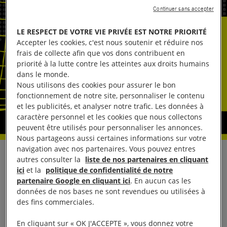
Continuer sans accepter
LE RESPECT DE VOTRE VIE PRIVÉE EST NOTRE PRIORITÉ
Accepter les cookies, c'est nous soutenir et réduire nos
frais de collecte afin que vos dons contribuent en
priorité à la lutte contre les atteintes aux droits humains
dans le monde.
Nous utilisons des cookies pour assurer le bon
fonctionnement de notre site, personnaliser le contenu
et les publicités, et analyser notre trafic. Les données à
caractère personnel et les cookies que nous collectons
peuvent être utilisés pour personnaliser les annonces.
Nous partageons aussi certaines informations sur votre
navigation avec nos partenaires. Vous pouvez entres
Malgré la mobilisation d’Amnesty International
autres consulter la
liste de nos partenaires en cliquant
ici
et la
politique de confidentialité de notre
France et de plusieurs organisations de la société
partenaire Google en cliquant ici
. En aucun cas les
civile (syndicats et ONG) ainsi que de quelques
données de nos bases ne sont revendues ou utilisées à
élus, le navire saoudien Bahri Yanbu a finalement
des fins commerciales.
bien fait escale dans le port civil de Cherbourg, ce
En cliquant sur « OK J'ACCEPTE », vous donnez votre