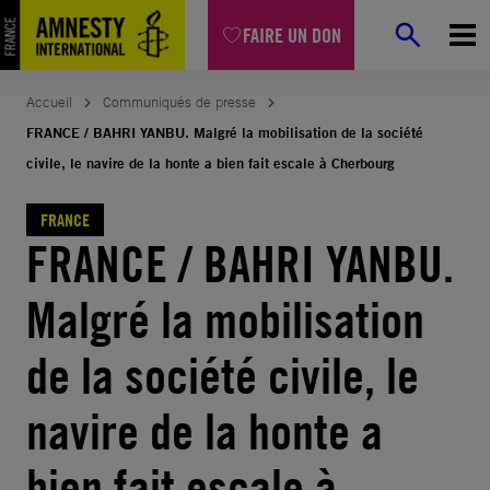
Aller
FAIRE UN DON
au
contenu
Accueil
Communiqués de presse
FRANCE / BAHRI YANBU. Malgré la mobilisation de la société
civile, le navire de la honte a bien fait escale à Cherbourg
FRANCE
FRANCE / BAHRI YANBU.
Malgré la mobilisation
de la société civile, le
navire de la honte a
bien fait escale à