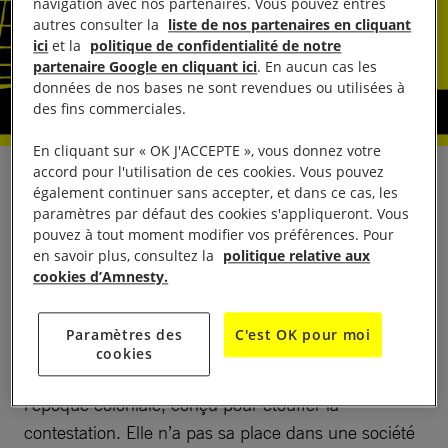
navigation avec nos partenaires. Vous pouvez entres
autres consulter la
liste de nos partenaires en cliquant
ici
et la
politique de confidentialité de notre
partenaire Google en cliquant ici
. En aucun cas les
données de nos bases ne sont revendues ou utilisées à
des fins commerciales.
En cliquant sur « OK J'ACCEPTE », vous donnez votre
accord pour l'utilisation de ces cookies. Vous pouvez
La condamnation de Mohammed Fakhrulrazi
également continuer sans accepter, et dans ce cas, les
Mohammed Mokhtar pour sédition doit être annulée
paramètres par défaut des cookies s'appliqueront. Vous
pouvez à tout moment modifier vos préférences. Pour
immédiatement, a déclaré Amnesty International
en savoir plus, consultez la
politique relative aux
jeudi 25 août.
cookies d’Amnesty.
« Il s’agit d’une violation manifeste du droit à la
Paramètres des
C'est OK pour moi
liberté d’expression. La loi malaisienne relative à la
cookies
sédition est un instrument simpliste datant de
l’époque coloniale, conçu pour étouffer la
contestation. Elle n’a pas sa place dans une société