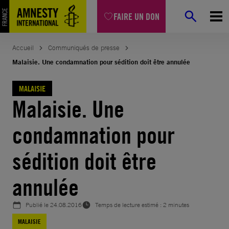
Aller
FAIRE UN DON
au
contenu
Accueil
Communiqués de presse
Malaisie. Une condamnation pour sédition doit être annulée
MALAISIE
Malaisie. Une
condamnation pour
sédition doit être
annulée
Publié le
24.08.2016
Temps de lecture estimé : 2 minutes
MALAISIE