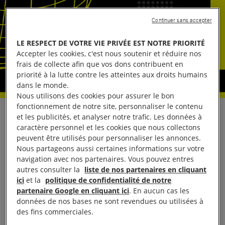
Continuer sans accepter
LE RESPECT DE VOTRE VIE PRIVÉE EST NOTRE PRIORITÉ
Accepter les cookies, c'est nous soutenir et réduire nos
frais de collecte afin que vos dons contribuent en
priorité à la lutte contre les atteintes aux droits humains
dans le monde.
Nous utilisons des cookies pour assurer le bon
fonctionnement de notre site, personnaliser le contenu
Du 23 janvier au 4 février 2018, les militants
et les publicités, et analyser notre trafic. Les données à
caractère personnel et les cookies que nous collectons
d’Amnesty des groupes locaux de Loire-Atlantique
peuvent être utilisés pour personnaliser les annonces.
vous invitent à découvrir le bus aux couleurs
Nous partageons aussi certaines informations sur votre
d’Amnesty International qui sillonne la France pour
navigation avec nos partenaires. Vous pouvez entres
autres consulter la
liste de nos partenaires en cliquant
sensibiliser à l’importance de protéger et d’accueillir
ici
et la
politique de confidentialité de notre
les personnes qui fuient la guerre et les
partenaire Google en cliquant ici
. En aucun cas les
persécutions dans leur pays.
données de nos bases ne sont revendues ou utilisées à
des fins commerciales.