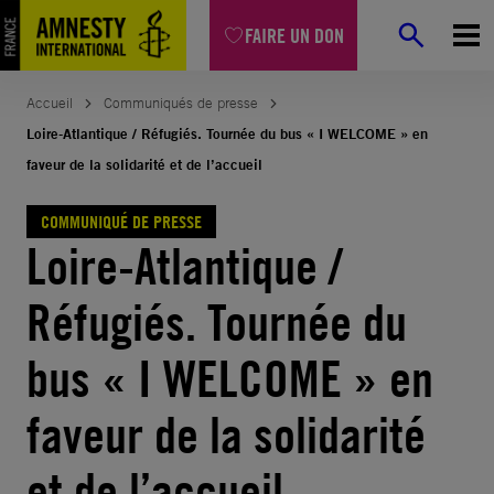
Aller
FAIRE UN DON
au
contenu
Accueil
Communiqués de presse
Loire-Atlantique / Réfugiés. Tournée du bus « I WELCOME » en
faveur de la solidarité et de l’accueil
COMMUNIQUÉ DE PRESSE
Loire-Atlantique /
Réfugiés. Tournée du
bus « I WELCOME » en
faveur de la solidarité
et de l’accueil