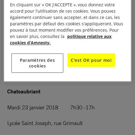
Le bus « I WELCOME » a entamé le 20 juin 2017 un
En cliquant sur « OK J'ACCEPTE », vous donnez votre
périple d’un an aux quatre coins de la France. À
accord pour l'utilisation de ces cookies. Vous pouvez
également continuer sans accepter, et dans ce cas, les
chaque étape, des événements de sensibilisation et
paramètres par défaut des cookies s'appliqueront. Vous
des actions de mobilisation sont proposées pour
pouvez à tout moment modifier vos préférences. Pour
engager un dialogue entre la population, les réfugiés
en savoir plus, consultez la
politique relative aux
cookies d’Amnesty.
et les acteurs de l’accueil.
NE RATEZ PAS LE BUS !
Paramètres des
C'est OK pour moi
cookies
Le bus d’Amnesty International près de chez vous
Chateaubriant
Mardi 23 janvier 2018 7h30 -17h
Lycée Saint Joseph, rue Grimault