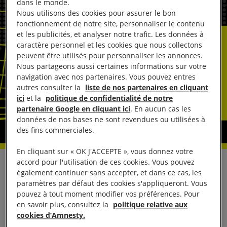
dans le monde.
Nous utilisons des cookies pour assurer le bon
fonctionnement de notre site, personnaliser le contenu
et les publicités, et analyser notre trafic. Les données à
caractère personnel et les cookies que nous collectons
peuvent être utilisés pour personnaliser les annonces.
Nous partageons aussi certaines informations sur votre
navigation avec nos partenaires. Vous pouvez entres
autres consulter la
liste de nos partenaires en cliquant
ici
et la
politique de confidentialité de notre
partenaire Google en cliquant ici
. En aucun cas les
données de nos bases ne sont revendues ou utilisées à
des fins commerciales.
En cliquant sur « OK J'ACCEPTE », vous donnez votre
accord pour l'utilisation de ces cookies. Vous pouvez
En réaction au vote du Sénat français en faveur de
également continuer sans accepter, et dans ce cas, les
l’intégration d’une définition du viol fondée sur le
paramètres par défaut des cookies s'appliqueront. Vous
pouvez à tout moment modifier vos préférences. Pour
consentement dans le Code pénal, Lola Schulmann,
en savoir plus, consultez la
politique relative aux
chargée de plaidoyer Justice de genre chez
cookies d’Amnesty.
Amnesty International France, a déclaré :