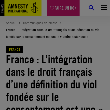
Aller
FAIRE UN DON
au
contenu
Accueil
Communiqués de presse
France : L’intégration dans le droit français d’une définition du viol
fondée sur le consentement est une « victoire historique »
FRANCE
France : L’intégration
dans le droit français
d’une définition du viol
fondée sur le
consentement est une «