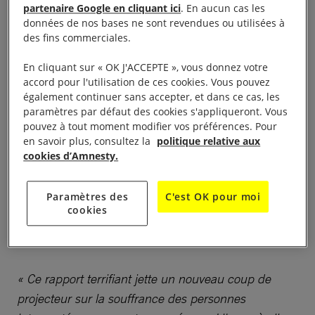
l’année 2020, la Direction de la lutte contre la
partenaire Google en cliquant ici
. En aucun cas les
données de nos bases ne sont revendues ou utilisées à
migration illégale (DCIM), qui relève du ministère de
des fins commerciales.
l’Intérieur, a légitimé les violations en intégrant en
son sein deux nouveaux centres de détention où des
En cliquant sur « OK J'ACCEPTE », vous donnez votre
accord pour l'utilisation de ces cookies. Vous pouvez
centaines de réfugié·e·s et de migrant·e·s avaient
également continuer sans accepter, et dans ce cas, les
été soumis les années précédentes à des
paramètres par défaut des cookies s'appliqueront. Vous
disparitions forcées aux mains de milices. Des
pouvez à tout moment modifier vos préférences. Pour
en savoir plus, consultez la
politique relative aux
personnes ayant survécu ont raconté que, dans l’un
cookies d’Amnesty.
de ces centres nouvellement rebaptisés, les
gardiens violaient les femmes et les soumettaient à
Paramètres des
C'est OK pour moi
d’autres violences sexuelles, les contraignant
cookies
notamment à des rapports sexuels en échange de
nourriture ou de leur libération.
« Ce rapport terrifiant jette un nouveau coup de
projecteur sur la souffrance des personnes