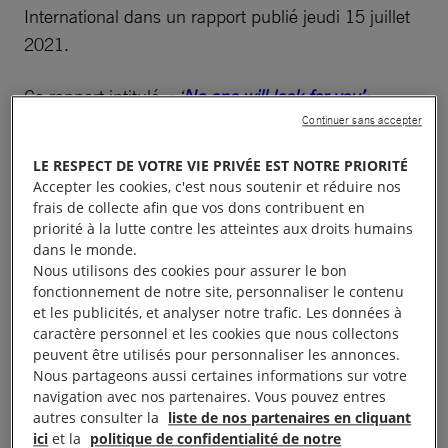
International dans un rapport publié jeudi 15 juillet
2021.
Ce rapport intitulé
« ‘
No one will look for you’:
Forcibly returned from sea to abusive detention in
Continuer sans accepter
Libya.’
». La détention abusive des personnes
LE RESPECT DE VOTRE VIE PRIVÉE EST NOTRE PRIORITÉ
réfugiées et migrantes débarquées en Libye
(seuls le
Accepter les cookies, c'est nous soutenir et réduire nos
résumé et les recommandations ont été traduits en
frais de collecte afin que vos dons contribuent en
priorité à la lutte contre les atteintes aux droits humains
français) révèle que les violations commises depuis
dans le monde.
une décennie contre les personnes réfugiées et
Nous utilisons des cookies pour assurer le bon
migrantes se sont poursuivies sans relâche dans les
fonctionnement de notre site, personnaliser le contenu
et les publicités, et analyser notre trafic. Les données à
centres de détention libyens durant les six premiers
caractère personnel et les cookies que nous collectons
mois de 2021, malgré les engagements répétés à y
peuvent être utilisés pour personnaliser les annonces.
mettre un terme.
Nous partageons aussi certaines informations sur votre
navigation avec nos partenaires. Vous pouvez entres
autres consulter la
liste de nos partenaires en cliquant
Ce rapport constate également que, depuis la fin de
ici
et la
politique de confidentialité de notre