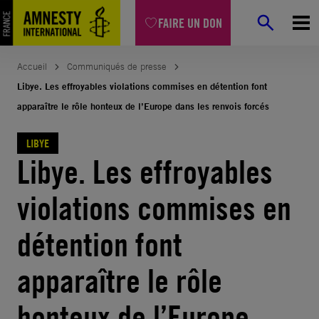
Aller
FAIRE UN DON
au
contenu
Accueil
Communiqués de presse
Libye. Les effroyables violations commises en détention font
apparaître le rôle honteux de l’Europe dans les renvois forcés
LIBYE
Libye. Les effroyables
violations commises en
détention font
apparaître le rôle
honteux de l’Europe