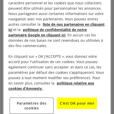
enquête approfondie et sans entrave soit diligentée
caractère personnel et les cookies que nous collectons
afin d’établir la chaîne complète de responsabilités.
peuvent être utilisés pour personnaliser les annonces.
Nous partageons aussi certaines informations sur votre
Cette explosion, qui a fait au moins 236 morts, plus
navigation avec nos partenaires. Vous pouvez entres
de 7 000 blessés et dévasté de vastes zones de la
autres consulter la
liste de nos partenaires en cliquant
capitale, compte parmi les plus grosses explosions
ici
et la
politique de confidentialité de notre
partenaire Google en cliquant ici
. En aucun cas les
non nucléaires de l’histoire.
données de nos bases ne sont revendues ou utilisées à
des fins commerciales.
Malgré les appels répétés lancés au niveau national
En cliquant sur « OK J'ACCEPTE », vous donnez votre
et international au cours des cinq dernières années
accord pour l'utilisation de ces cookies. Vous pouvez
pour que les responsables rendent des comptes, les
également continuer sans accepter, et dans ce cas, les
autorités libanaises n’ont pas fait aboutir d’enquête
paramètres par défaut des cookies s'appliqueront. Vous
pouvez à tout moment modifier vos préférences. Pour
efficace, indépendante et impartiale sur cette
en savoir plus, consultez la
politique relative aux
tragédie. La reprise de l’enquête nationale en 2025,
cookies d’Amnesty.
après deux années de suspension, n’a pas encore
produit de résultats concluants. Elle est entachée
Paramètres des
C'est OK pour moi
par les multiples obstructions et ingérences de
cookies