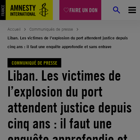
Aller
FAIRE UN DON
au
contenu
Accueil
Communiqués de presse
Liban. Les victimes de l’explosion du port attendent justice depuis
cinq ans : il faut une enquête approfondie et sans entrave
COMMUNIQUÉ DE PRESSE
Liban. Les victimes de
l’explosion du port
attendent justice depuis
cinq ans : il faut une
enquête approfondie et