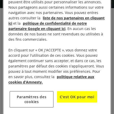
peuvent être utilisés pour personnaliser les annonces.
Nous partageons aussi certaines informations sur votre
navigation avec nos partenaires. Vous pouvez entres
Amnesty International France condamne fermement
autres consulter la
liste de nos partenaires en cliquant
ici
et la
politique de confidentialité de notre
les tentatives d’intimidations et les dégradations du
partenaire Google en cliquant ici
. En aucun cas les
stand LGBTI survenues ce samedi, à la Roche-sur-
données de nos bases ne sont revendues ou utilisées à
Yon, dans le cadre de la journée mondiale de la lutte
des fins commerciales.
contre l’homophobie et la transphobie. Alors que
En cliquant sur « OK J'ACCEPTE », vous donnez votre
l’ouverture d’une enquête a été annoncée par le
accord pour l'utilisation de ces cookies. Vous pouvez
parquet, Cécile Coudriou déclare :
également continuer sans accepter, et dans ce cas, les
paramètres par défaut des cookies s'appliqueront. Vous
pouvez à tout moment modifier vos préférences. Pour
«
Nous exprimons notre soutien aux personnes
en savoir plus, consultez la
politique relative aux
victimes de cette intrusion violente et espérons
cookies d’Amnesty.
vivement que l’enquête portera ses fruits pour ne
pas laisser se propager un sentiment d’impunité.
»
Paramètres des
C'est OK pour moi
cookies