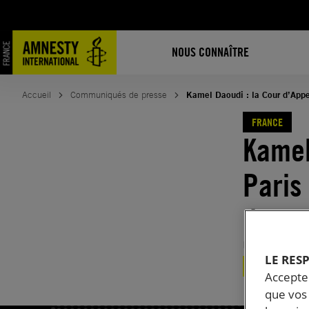
Aller
au
contenu
NOUS CONNAÎTRE
Accueil
Communiqués de presse
Kamel Daoudi : la Cour d’Appel 
FRANCE
Kamel
Paris 
de ter
Publié le
23.
LE RES
FRANCE
Accepter
que vos 