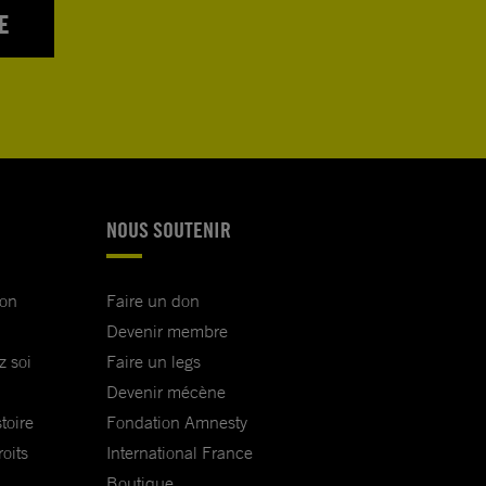
E
NOUS SOUTENIR
ion
Faire un don
Devenir membre
z soi
Faire un legs
Devenir mécène
toire
Fondation Amnesty
oits
International France
Boutique