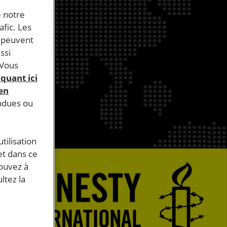
e notre
afic. Les
s peuvent
ssi
 Vous
iquant ici
 en
endues ou
tilisation
et dans ce
pouvez à
ltez la