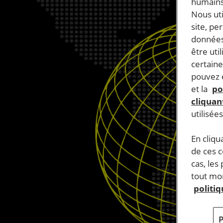
humains
Nous ut
site, pe
données
être uti
certaine
pouvez e
et la
po
cliquant
utilisée
En cliqu
de ces 
cas, les
tout mom
politi