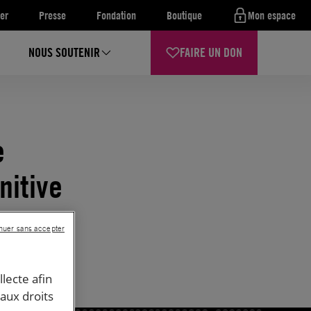
er
Presse
Fondation
Boutique
Mon espace
NOUS SOUTENIR
FAIRE UN DON
e
nitive
nuer sans accepter
llecte afin
 aux droits