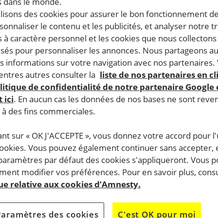
 dans le monde.
ilisons des cookies pour assurer le bon fonctionnement d
rsonnaliser le contenu et les publicités, et analyser notre tr
 à caractère personnel et les cookies que nous collecton
lisés pour personnaliser les annonces. Nous partageons au
s informations sur votre navigation avec nos partenaires.
ntres autres consulter la
liste de nos partenaires en cl
litique de confidentialité de notre partenaire Google
 ici
. En aucun cas les données de nos bases ne sont rev
s à des fins commerciales.
ant sur « OK J'ACCEPTE », vous donnez votre accord pour l'u
cookies. Vous pouvez également continuer sans accepter, 
 paramètres par défaut des cookies s'appliqueront. Vous 
ent modifier vos préférences. Pour en savoir plus, consu
que relative aux cookies d’Amnesty.
Paramètres des cookies
C'est OK pour moi