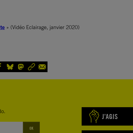
nte
» (Vidéo Eclairage, janvier 2020)
do.
J’AGIS
OK