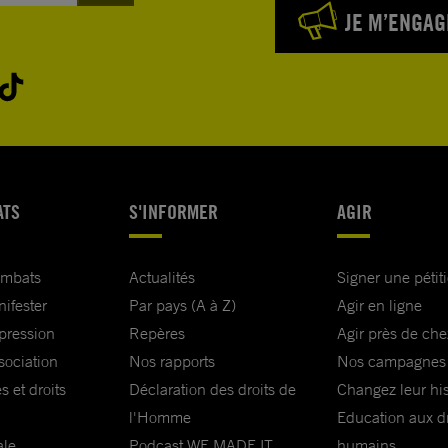
JE M’ENGAG
ATS
S'INFORMER
AGIR
ombats
Actualités
Signer une pétit
nifester
Par pays (A à Z)
Agir en ligne
xpression
Repères
Agir près de che
sociation
Nos rapports
Nos campagnes
s et droits
Déclaration des droits de
Changez leur his
l'Homme
Education aux dr
ale
Podcast WE MADE IT
humains