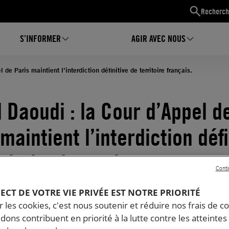
Recherch
S’INFORMER
AGIR AVEC NOUS
de Paris maintient l’interdiction définitive de territoire français.
 Daoudi : la Cour d’Appel d
maintient l’interdiction défi
ritoire français.
Conti
03.2020
Temps de lecture estimé : 3 minutes
PECT DE VOTRE VIE PRIVÉE EST NOTRE PRIORITÉ
 les cookies, c'est nous soutenir et réduire nos frais de co
dons contribuent en priorité à la lutte contre les atteintes