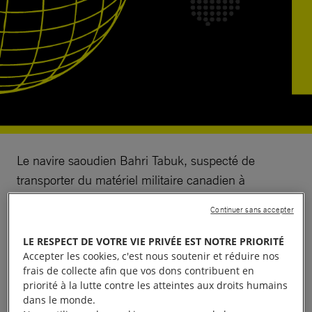
Le navire saoudien Bahri Tabuk, suspecté de
transporter du matériel militaire canadien à
destination de l’Arabie saoudite, doit être immobilisé
Continuer sans accepter
en France, a déclaré Amnesty International, le 28
mai 2019. Le navire doit transiter par le Grand port
LE RESPECT DE VOTRE VIE PRIVÉE EST NOTRE PRIORITÉ
Accepter les cookies, c'est nous soutenir et réduire nos
maritime de Marseille-Fos, à partir du 28 mai. Il
frais de collecte afin que vos dons contribuent en
existe un risque majeur que ce matériel militaire soit
priorité à la lutte contre les atteintes aux droits humains
utilisé par les forces armées saoudiennes pour
dans le monde.