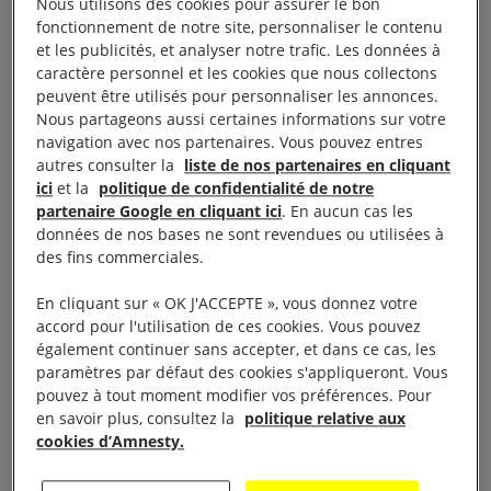
Nous utilisons des cookies pour assurer le bon
commettre des crimes de guerre et d’autres
fonctionnement de notre site, personnaliser le contenu
exactions au Yémen. Amnesty International a
et les publicités, et analyser notre trafic. Les données à
également des raisons légitimes de craindre que du
caractère personnel et les cookies que nous collectons
peuvent être utilisés pour personnaliser les annonces.
matériel de guerre français, à destination de l’Arabie
Nous partageons aussi certaines informations sur votre
saoudite, soit chargé au port de Marseille-Fos.
navigation avec nos partenaires. Vous pouvez entres
autres consulter la
liste de nos partenaires en cliquant
Les 9 et 10 mai 2019, suite à la mobilisation des
ici
et la
politique de confidentialité de notre
partenaire Google en cliquant ici
. En aucun cas les
organisations non gouvernementales (ONG), de
données de nos bases ne sont revendues ou utilisées à
l’opinion publique et de quelques élus, un premier
des fins commerciales.
cargo saoudien, le Bahri Yanbu, a été empêché
En cliquant sur « OK J'ACCEPTE », vous donnez votre
d’accoster au port maritime du Havre où il devait
accord pour l'utilisation de ces cookies. Vous pouvez
charger une cargaison d’armes à destination de
également continuer sans accepter, et dans ce cas, les
l’Arabie saoudite.
paramètres par défaut des cookies s'appliqueront. Vous
pouvez à tout moment modifier vos préférences. Pour
en savoir plus, consultez la
politique relative aux
«
Le passage de ce second navire, le Bahri Tabuk,
cookies d’Amnesty.
est un nouveau test qui met à l’épreuve la volonté
de la France de respecter ses obligations au regard