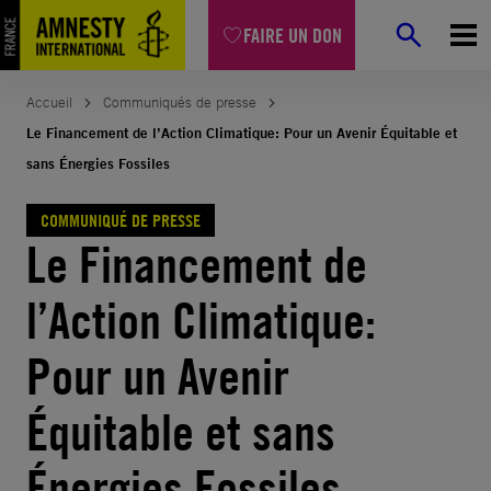
Aller
FAIRE UN DON
au
contenu
Accueil
Communiqués de presse
Le Financement de l’Action Climatique: Pour un Avenir Équitable et
sans Énergies Fossiles
COMMUNIQUÉ DE PRESSE
Le Financement de
l’Action Climatique:
Pour un Avenir
Équitable et sans
Énergies Fossiles