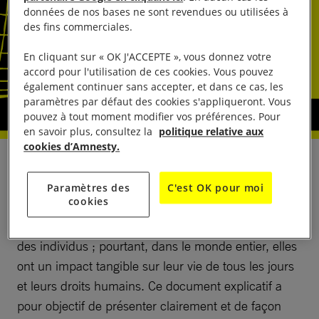
données de nos bases ne sont revendues ou utilisées à
des fins commerciales.
En cliquant sur « OK J'ACCEPTE », vous donnez votre
accord pour l'utilisation de ces cookies. Vous pouvez
également continuer sans accepter, et dans ce cas, les
paramètres par défaut des cookies s'appliqueront. Vous
pouvez à tout moment modifier vos préférences. Pour
en savoir plus, consultez la
politique relative aux
cookies d’Amnesty.
Les discussions sur le financement de l’action
climatique, notamment concernant le lien avec la
Paramètres des
C'est OK pour moi
cookies
structure de la dette et la politique fiscale mondiale,
peuvent sembler éloignées des réalités quotidiennes
des individus ; pourtant, dans le monde entier, elles
ont un impact tangible sur leur vie de tous les jours
et leurs droits humains. Ce document explicatif a
pour objectif de présenter clairement et de façon