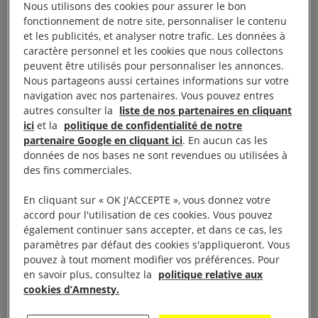
déplorons cependant l’absence de publication
Nous utilisons des cookies pour assurer le bon
fonctionnement de notre site, personnaliser le contenu
d’une liste des entreprises soumises à la loi. Si la
et les publicités, et analyser notre trafic. Les données à
nécessité d’une extension du devoir de vigilance
caractère personnel et les cookies que nous collectons
peuvent être utilisés pour personnaliser les annonces.
aux niveaux européen et international est
Nous partageons aussi certaines informations sur votre
soulignée, son ambition doit être précisée pour que
navigation avec nos partenaires. Vous pouvez entres
cette obligation de vigilance devienne un réel
autres consulter la
liste de nos partenaires en cliquant
ici
et la
politique de confidentialité de notre
instrument au service de la protection des droits
partenaire Google en cliquant ici
. En aucun cas les
fondamentaux dans le contexte de la
données de nos bases ne sont revendues ou utilisées à
des fins commerciales.
mondialisation.
En cliquant sur « OK J'ACCEPTE », vous donnez votre
Le rapport du Conseil général de l’économie était
accord pour l'utilisation de ces cookies. Vous pouvez
attendu de longue date. Nos organisations se
également continuer sans accepter, et dans ce cas, les
paramètres par défaut des cookies s'appliqueront. Vous
félicitent de sa publication, tant le suivi de la loi sur
pouvez à tout moment modifier vos préférences. Pour
le devoir de vigilance par la puissance publique est
en savoir plus, consultez la
politique relative aux
nécessaire pour garantir son effectivité.
cookies d’Amnesty.