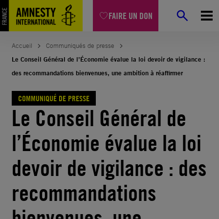
Aller
FAIRE UN DON
au
contenu
Accueil
Communiqués de presse
Le Conseil Général de l’Économie évalue la loi devoir de vigilance :
des recommandations bienvenues, une ambition à réaffirmer
COMMUNIQUÉ DE PRESSE
Le Conseil Général de
l’Économie évalue la loi
devoir de vigilance : des
recommandations
bienvenues, une