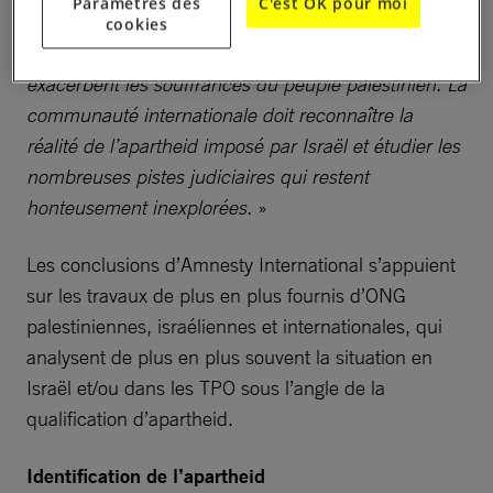
Paramètres des
C'est OK pour moi
comptes à l’ONU soutiennent un système
cookies
d’apartheid, sapent la législation internationale et
exacerbent les souffrances du peuple palestinien. La
communauté internationale doit reconnaître la
réalité de l’apartheid imposé par Israël et étudier les
nombreuses pistes judiciaires qui restent
honteusement inexplorées.
»
Les conclusions d’Amnesty International s’appuient
sur les travaux de plus en plus fournis d’ONG
palestiniennes, israéliennes et internationales, qui
analysent de plus en plus souvent la situation en
Israël et/ou dans les TPO sous l’angle de la
qualification d’apartheid.
Identification de l’apartheid