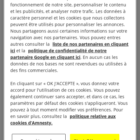
fonctionnement de notre site, personnaliser le contenu
conclu que les politiques cruelles de ségrégation, de
et les publicités, et analyser notre trafic. Les données à
dépossession et d’exclusion mises en œuvre par
caractère personnel et les cookies que nous collectons
peuvent être utilisés pour personnaliser les annonces.
Israël dans tous les territoires sous son contrôle
Nous partageons aussi certaines informations sur votre
constituent clairement un apartheid. La
navigation avec nos partenaires. Vous pouvez entres
communauté internationale a le devoir d’agir
», a
autres consulter la
liste de nos partenaires en cliquant
ici
et la
politique de confidentialité de notre
déclaré Agnès Callamard, secrétaire générale
partenaire Google en cliquant ici
. En aucun cas les
d’Amnesty International.
données de nos bases ne sont revendues ou utilisées à
des fins commerciales.
«
Absolument rien ne justifie un système reposant
En cliquant sur « OK J'ACCEPTE », vous donnez votre
sur l’oppression raciste institutionnalisée et
accord pour l'utilisation de ces cookies. Vous pouvez
prolongée de millions de personnes. L’apartheid n’a
également continuer sans accepter, et dans ce cas, les
pas sa place dans notre monde et les États qui
paramètres par défaut des cookies s'appliqueront. Vous
pouvez à tout moment modifier vos préférences. Pour
choisissent d’être complaisants avec Israël se
en savoir plus, consultez la
politique relative aux
trouveront du mauvais côté de l’Histoire. Les
cookies d’Amnesty.
gouvernements qui continuent à livrer des armes à
Israël et à lui éviter l’obligation de rendre des