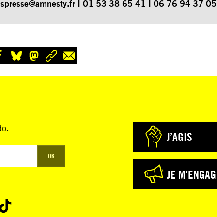
spresse@amnesty.fr
I 01 53 38 65 41 I 06 76 94 37 05
do.
J’AGIS
OK
JE M’ENGAG