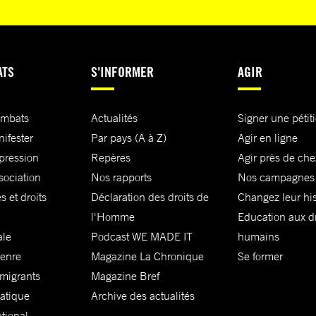
ATS
S'INFORMER
AGIR
ombats
Actualités
Signer une pétit
nifester
Par pays (A à Z)
Agir en ligne
xpression
Repères
Agir près de che
sociation
Nos rapports
Nos campagnes
s et droits
Déclaration des droits de
Changez leur his
l'Homme
Education aux dr
ale
Podcast WE MADE IT
humains
genre
Magazine La Chronique
Se former
 migrants
Magazine Bref
matique
Archive des actualités
ational