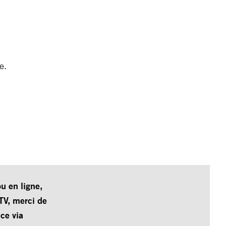
ine.
u en ligne,
TV, merci de
ce via