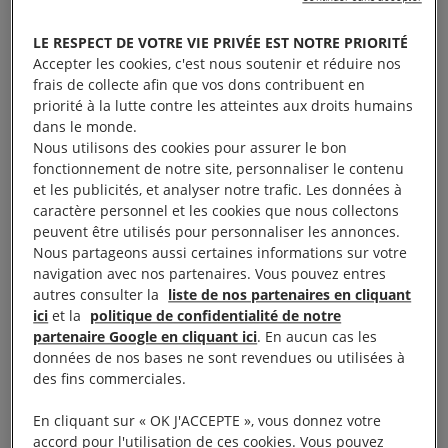
La nuit tombe sur l’Europe,
une exposition
photographique et un film de Samuel Bollendorff,
LE RESPECT DE VOTRE VIE PRIVÉE EST NOTRE PRIORITÉ
Accepter les cookies, c'est nous soutenir et réduire nos
sera présenté sous la Canopée des Halles à Paris
frais de collecte afin que vos dons contribuent en
pendant un mois, en accès libre.
priorité à la lutte contre les atteintes aux droits humains
dans le monde.
Réalisé en collaboration avec Amnesty International
Nous utilisons des cookies pour assurer le bon
fonctionnement de notre site, personnaliser le contenu
et soutenu par le fonds de dotation agnes b.,
La nuit
et les publicités, et analyser notre trafic. Les données à
tombe sur l’Europe
propose un regard différent sur
caractère personnel et les cookies que nous collectons
ces parcours de femmes, d’hommes et d’enfants
peuvent être utilisés pour personnaliser les annonces.
Nous partageons aussi certaines informations sur votre
contraints de prendre la route de l’exil pour fuir les
navigation avec nos partenaires. Vous pouvez entres
violences des conflits ou de la persécution.
autres consulter la
liste de nos partenaires en cliquant
ici
et la
politique de confidentialité de notre
Un exil qui, étape après étape, les expose à la
partenaire Google en cliquant ici
. En aucun cas les
données de nos bases ne sont revendues ou utilisées à
violence des passeurs, des forces de l’ordre, aux
des fins commerciales.
coups et aux ratonnades, aux viols ou la prostitution
forcée… Alors qu’ils cherchent protection et
En cliquant sur « OK J'ACCEPTE », vous donnez votre
accord pour l'utilisation de ces cookies. Vous pouvez