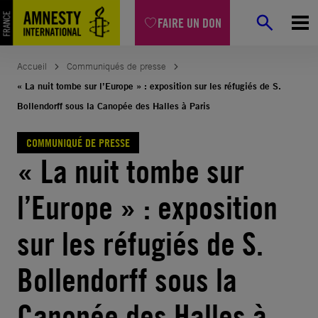
Aller
FAIRE UN DON
au
contenu
Accueil
Communiqués de presse
« La nuit tombe sur l’Europe » : exposition sur les réfugiés de S.
Bollendorff sous la Canopée des Halles à Paris
COMMUNIQUÉ DE PRESSE
« La nuit tombe sur
l’Europe » : exposition
sur les réfugiés de S.
Bollendorff sous la
Canopée des Halles à