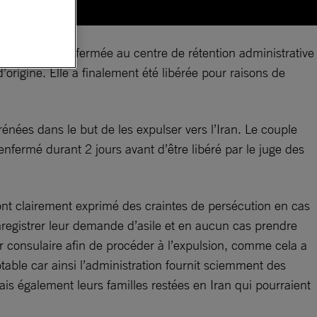
’Aude et a été enfermée au centre de rétention administrative
origine. Elle a finalement été libérée pour raisons de
nées dans le but de les expulser vers l’Iran. Le couple
enfermé durant 2 jours avant d’être libéré par le juge des
s ont clairement exprimé des craintes de persécution en cas
nregistrer leur demande d’asile et en aucun cas prendre
r consulaire afin de procéder à l’expulsion, comme cela a
able car ainsi l’administration fournit sciemment des
 également leurs familles restées en Iran qui pourraient