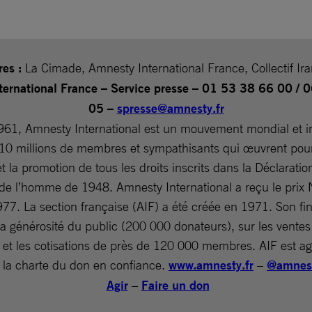
res :
La Cimade, Amnesty International France, Collectif Ira
ternational France – Service presse – 01 53 38 66 00 / 
05 –
spresse@amnesty.fr
961, Amnesty International est un mouvement mondial et 
10 millions de membres et sympathisants qui œuvrent pour
t la promotion de tous les droits inscrits dans la Déclaratio
 de l’homme de 1948. Amnesty International a reçu le prix 
977. La section française (AIF) a été créée en 1971. Son f
la générosité du public (200 000 donateurs), sur les ventes
 et les cotisations de près de 120 000 membres. AIF est ag
 la charte du don en confiance.
www.amnesty.fr
–
@amnest
Agir
–
Faire un don