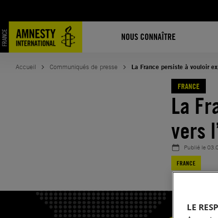
Aller
au
contenu
NOUS CONNAÎTRE
Accueil
Communiqués de presse
La France persiste à vouloir ex
FRANCE
La Fr
vers l
Publié le
03.
FRANCE
LE RES