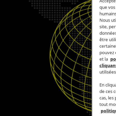
Accepter
que vos 
humains
Nous ut
site, pe
données
être uti
certaine
pouvez e
et la
po
cliquant
utilisée
En cliqu
de ces 
cas, les
tout mom
politi