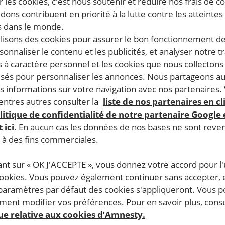
 les cookies, c'est nous soutenir et réduire nos frais de co
dons contribuent en priorité à la lutte contre les atteintes
 dans le monde.
ilisons des cookies pour assurer le bon fonctionnement d
rsonnaliser le contenu et les publicités, et analyser notre tr
 à caractère personnel et les cookies que nous collecton
lisés pour personnaliser les annonces. Nous partageons au
s informations sur votre navigation avec nos partenaires.
ntres autres consulter la
liste de nos partenaires en cl
litique de confidentialité de notre partenaire Google
 ici
. En aucun cas les données de nos bases ne sont rev
s à des fins commerciales.
ant sur « OK J'ACCEPTE », vous donnez votre accord pour l'u
cookies. Vous pouvez également continuer sans accepter, 
 paramètres par défaut des cookies s'appliqueront. Vous 
ent modifier vos préférences. Pour en savoir plus, consu
que relative aux cookies d’Amnesty.