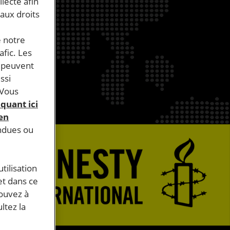
llecte afin
 aux droits
e notre
afic. Les
s peuvent
ssi
 Vous
iquant ici
 en
endues ou
tilisation
et dans ce
pouvez à
ltez la