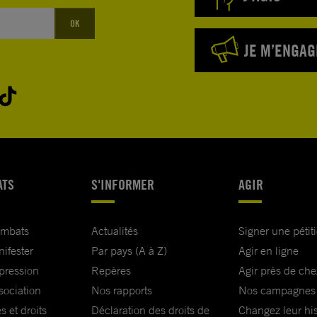
OK
JE M’ENGAG
ATS
S'INFORMER
AGIR
ombats
Actualités
Signer une pétit
nifester
Par pays (A à Z)
Agir en ligne
xpression
Repères
Agir près de che
sociation
Nos rapports
Nos campagnes
s et droits
Déclaration des droits de
Changez leur his