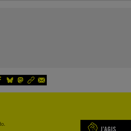
do.
J’AGIS