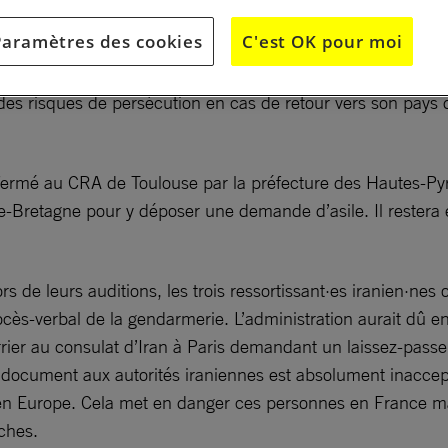
Paramètres des cookies
C'est OK pour moi
ne obligation de quitter le territoire par la préfecture de l
des risques de persécution en cas de retour vers son pays d’
fermé au CRA de Toulouse par la préfecture des Hautes-Pyré
nde-Bretagne pour y déposer une demande d’asile. Il restera 
rs de leurs auditions, les trois ressortissant·es iranien·ne
cès-verbal de la gendarmerie. L’administration aurait dû e
rier au consulat d’Iran à Paris demandant un laissez-passe
 document aux autorités iraniennes est absolument inaccept
n Europe. Cela met en danger ces personnes en France mais
oches.