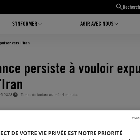
Recherch
S’INFORMER
AGIR AVEC NOUS
pulser vers l’Iran
ance persiste à vouloir exp
’Iran
05.2023
Temps de lecture estimé : 4 minutes
Conti
PECT DE VOTRE VIE PRIVÉE EST NOTRE PRIORITÉ