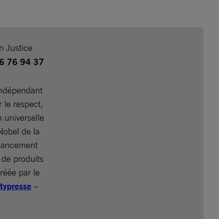
n Justice
06 76 94 37
indépendant
 le respect,
n universelle
Nobel de la
inancement
 de produits
réée par le
ypresse
–