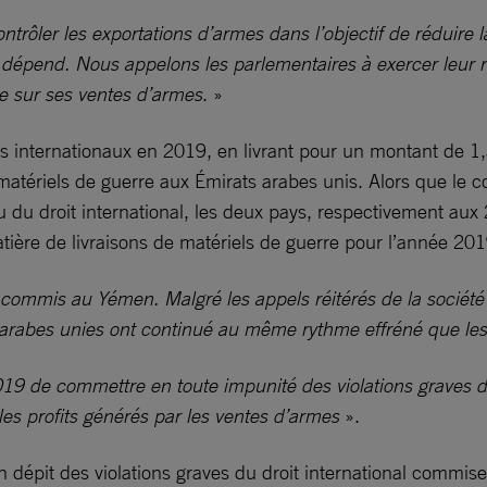
rôler les exportations d’armes dans l’objectif de réduire la
en dépend. Nous appelons les parlementaires à exercer leur r
te sur ses ventes d’armes
. »
s internationaux en 2019, en livrant pour un montant de 1,3
tériels de guerre aux Émirats arabes unis. Alors que le conf
 du droit international, les deux pays, respectivement au
matière de livraisons de matériels de guerre pour l’année 201
ommis au Yémen. Malgré les appels réitérés de la société c
ts arabes unies ont continué au même rythme effréné que l
019 de commettre en toute impunité des violations graves de
 les profits générés par les ventes d’armes
».
 dépit des violations graves du droit international commises