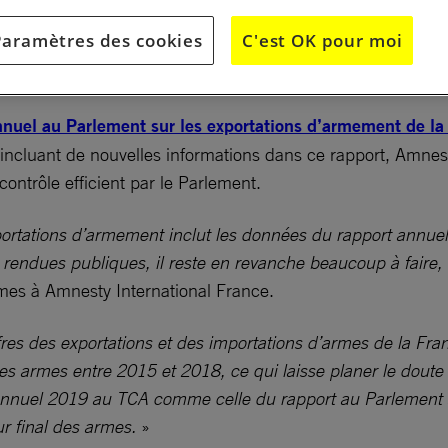
Paramètres des cookies
C'est OK pour moi
nnuel au Parlement sur les exportations d’armement de la
 incluant de nouvelles informations dans ce rapport, Amnes
ontrôle efficient par le Parlement.
xportations d’armement inclut les données du rapport annue
s rendues publiques, il reste en revanche beaucoup à faire
rmes à Amnesty International France.
res des exportations et des importations d’armes de la Fr
s armes entre 2015 et 2018, ce qui laisse planer le doute q
t annuel 2019 au TCA comme celle du rapport au Parlement 
teur final des armes.
»