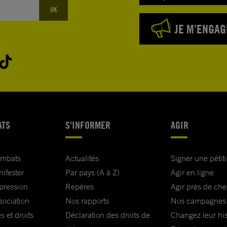
OK
JE M’ENGAG
ATS
S'INFORMER
AGIR
ombats
Actualités
Signer une pétit
nifester
Par pays (A à Z)
Agir en ligne
xpression
Repères
Agir près de che
sociation
Nos rapports
Nos campagnes
s et droits
Déclaration des droits de
Changez leur his