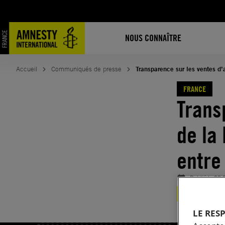
Aller
au
contenu
NOUS CONNAÎTRE
Accueil
Communiqués de presse
Transparence sur les ventes d
FRANCE
Trans
de la
entre
Publié le
02.
FRANCE
LE RES