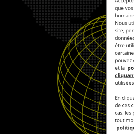
Accepter
que vos 
humains
Nous ut
site, pe
données
être uti
certaine
pouvez e
et la
po
cliquant
utilisée
En cliqu
de ces 
cas, les
tout mom
politi