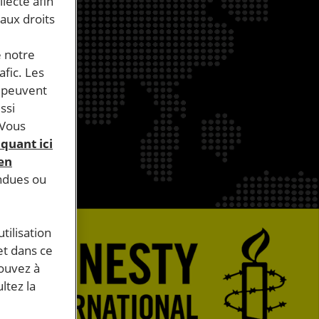
llecte afin
 aux droits
e notre
afic. Les
s peuvent
ssi
 Vous
iquant ici
 en
endues ou
tilisation
et dans ce
pouvez à
ltez la