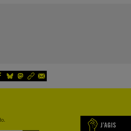
do.
J’AGIS