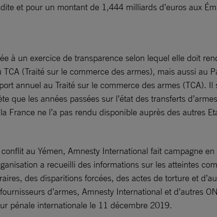
dite et pour un montant de 1,444 milliards d’euros aux Émi
e à un exercice de transparence selon lequel elle doit rend
u TCA (Traité sur le commerce des armes), mais aussi au Pa
port annuel au Traité sur le commerce des armes (TCA). Il 
e que les années passées sur l’état des transferts d’armes 
 la France ne l’a pas rendu disponible auprès des autres Et
nflit au Yémen, Amnesty International fait campagne en fa
ganisation a recueilli des informations sur les atteintes com
ires, des disparitions forcées, des actes de torture et d’a
 fournisseurs d’armes, Amnesty International et d’autres ONG
our pénale internationale le 11 décembre 2019.