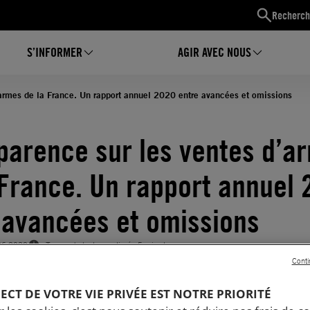
Recherch
S’INFORMER
AGIR AVEC NOUS
’armes de la France. Un rapport annuel 2020 entre avancées et omissions
parence sur les ventes d’a
 France. Un rapport annuel 
 avancées et omissions
06.2020
Temps de lecture estimé : 5 minutes
Conti
PECT DE VOTRE VIE PRIVÉE EST NOTRE PRIORITÉ