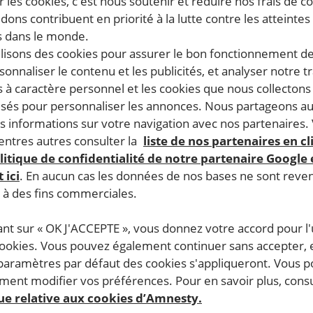
 les cookies, c'est nous soutenir et réduire nos frais de co
dons contribuent en priorité à la lutte contre les atteintes
 dans le monde.
ilisons des cookies pour assurer le bon fonctionnement d
rsonnaliser le contenu et les publicités, et analyser notre tr
 à caractère personnel et les cookies que nous collecton
lisés pour personnaliser les annonces. Nous partageons au
s informations sur votre navigation avec nos partenaires.
ntres autres consulter la
liste de nos partenaires en cl
litique de confidentialité de notre partenaire Google
 ici
. En aucun cas les données de nos bases ne sont rev
s à des fins commerciales.
ant sur « OK J'ACCEPTE », vous donnez votre accord pour l'u
cookies. Vous pouvez également continuer sans accepter, 
 paramètres par défaut des cookies s'appliqueront. Vous 
ent modifier vos préférences. Pour en savoir plus, consu
que relative aux cookies d’Amnesty.