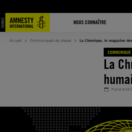
Aller
au
contenu
NOUS CONNAÎTRE
Accueil
Communiqués de presse
La Chronique, le magazine des 
COMMUNIQUÉ 
La Ch
humain
Publié le
03.