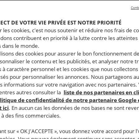
Conti
PECT DE VOTRE VIE PRIVÉE EST NOTRE PRIORITÉ
 les cookies, c'est nous soutenir et réduire nos frais de co
dons contribuent en priorité à la lutte contre les atteintes
 dans le monde.
ilisons des cookies pour assurer le bon fonctionnement d
rsonnaliser le contenu et les publicités, et analyser notre tr
 à caractère personnel et les cookies que nous collecton
lisés pour personnaliser les annonces. Nous partageons au
s informations sur votre navigation avec nos partenaires.
ntres autres consulter la
liste de nos partenaires en cl
litique de confidentialité de notre partenaire Google
 ici
. En aucun cas les données de nos bases ne sont rev
s à des fins commerciales.
ant sur « OK J'ACCEPTE », vous donnez votre accord pour l'u
cookies. Vous pouvez également continuer sans accepter, 