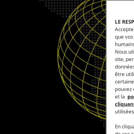
LE RES
Accepter
que vos 
humains
Nous ut
site, pe
données
être uti
certaine
pouvez e
et la
po
cliquant
utilisée
En cliqu
de ces 