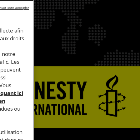
nuer sans accepter
llecte afin
 aux droits
e notre
afic. Les
s peuvent
ssi
 Vous
iquant ici
 en
endues ou
tilisation
et dans ce