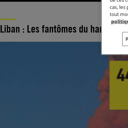
cas, les
tout mom
politi
Liban : Les fantômes du hangar n