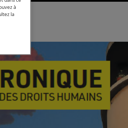
pouvez à
ltez la