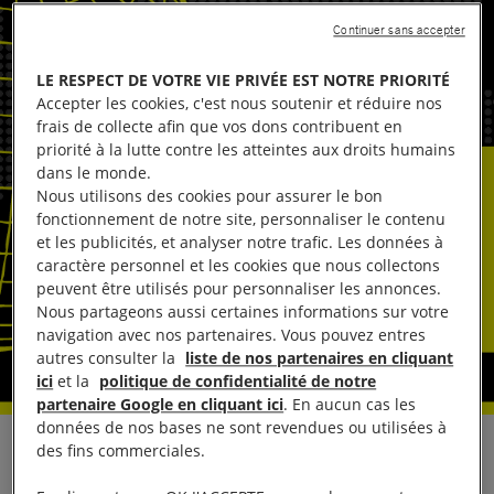
Continuer sans accepter
LE RESPECT DE VOTRE VIE PRIVÉE EST NOTRE PRIORITÉ
Accepter les cookies, c'est nous soutenir et réduire nos
frais de collecte afin que vos dons contribuent en
priorité à la lutte contre les atteintes aux droits humains
dans le monde.
Nous utilisons des cookies pour assurer le bon
fonctionnement de notre site, personnaliser le contenu
et les publicités, et analyser notre trafic. Les données à
caractère personnel et les cookies que nous collectons
peuvent être utilisés pour personnaliser les annonces.
Nous partageons aussi certaines informations sur votre
navigation avec nos partenaires. Vous pouvez entres
autres consulter la
liste de nos partenaires en cliquant
ici
et la
politique de confidentialité de notre
partenaire Google en cliquant ici
. En aucun cas les
données de nos bases ne sont revendues ou utilisées à
des fins commerciales.
er
Réagissant à la décision rendue vendredi 1
août
par la Cour de justice de l’Union européenne