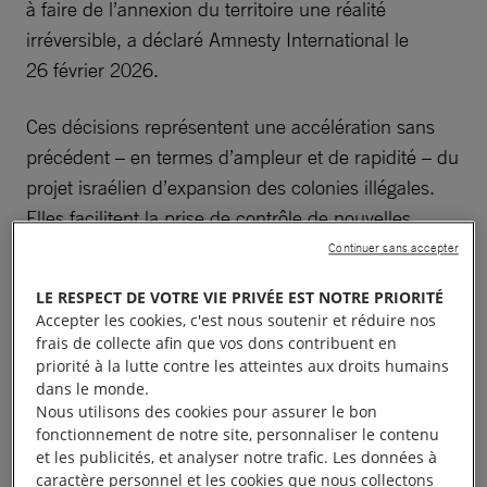
à faire de l’annexion du territoire une réalité
irréversible, a déclaré Amnesty International le
26 février 2026.
Ces décisions représentent une accélération sans
précédent – en termes d’ampleur et de rapidité – du
projet israélien d’expansion des colonies illégales.
Elles facilitent la prise de contrôle de nouvelles
terres palestiniennes, autorisent un nombre record
Continuer sans accepter
de nouvelles colonies, agrandissent celles qui
LE RESPECT DE VOTRE VIE PRIVÉE EST NOTRE PRIORITÉ
existent déjà et officialisent l’enregistrement de
Accepter les cookies, c'est nous soutenir et réduire nos
terres en Cisjordanie en tant que propriété de l’État
frais de collecte afin que vos dons contribuent en
priorité à la lutte contre les atteintes aux droits humains
israélien. Les gouvernements israéliens successifs
dans le monde.
ont mené des politiques visant à étendre les
Nous utilisons des cookies pour assurer le bon
colonies et à renforcer l’occupation et l’apartheid,
fonctionnement de notre site, personnaliser le contenu
et les publicités, et analyser notre trafic. Les données à
mais ces dispositifs montrent que le gouvernement
caractère personnel et les cookies que nous collectons