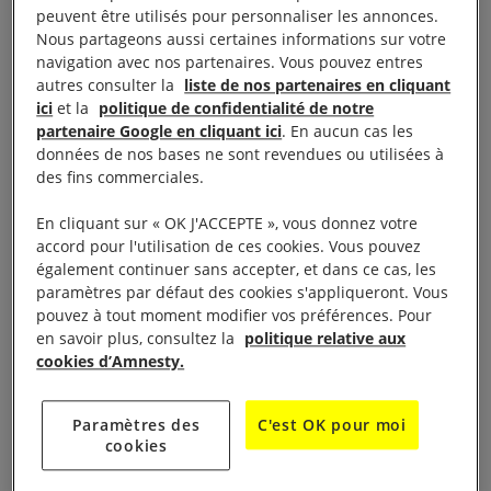
actuel a « mis le turbo », en marge du génocide
peuvent être utilisés pour personnaliser les annonces.
perpétré à Gaza.
Nous partageons aussi certaines informations sur votre
navigation avec nos partenaires. Vous pouvez entres
autres consulter la
liste de nos partenaires en cliquant
« Nous sommes face à un État, dirigé par un
ici
et la
politique de confidentialité de notre
Premier ministre recherché par la Cour pénale
partenaire Google en cliquant ici
. En aucun cas les
internationale pour des accusations de crimes de
données de nos bases ne sont revendues ou utilisées à
des fins commerciales.
guerre et crimes contre l’humanité, qui se gausse de
défier le droit international. Malgré des centaines de
En cliquant sur « OK J'ACCEPTE », vous donnez votre
résolutions de l’ONU, les avis consultatifs de la Cour
accord pour l'utilisation de ces cookies. Vous pouvez
également continuer sans accepter, et dans ce cas, les
internationale de justice et une condamnation
paramètres par défaut des cookies s'appliqueront. Vous
mondiale, Israël poursuit l’expansion de ses colonies
pouvez à tout moment modifier vos préférences. Pour
illégales, renforçant son système d’apartheid et
en savoir plus, consultez la
politique relative aux
cookies d’Amnesty.
détruisant la vie et les moyens de subsistance des
Palestinien·ne·s », a déclaré Erika Guevara-Rosas,
Paramètres des
C'est OK pour moi
directrice générale de la recherche, du plaidoyer,
cookies
des politiques et des campagnes à Amnesty