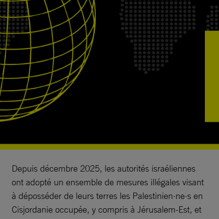
Depuis décembre 2025, les autorités israéliennes
ont adopté un ensemble de mesures illégales visant
à déposséder de leurs terres les Palestinien·ne·s en
Cisjordanie occupée, y compris à Jérusalem-Est, et