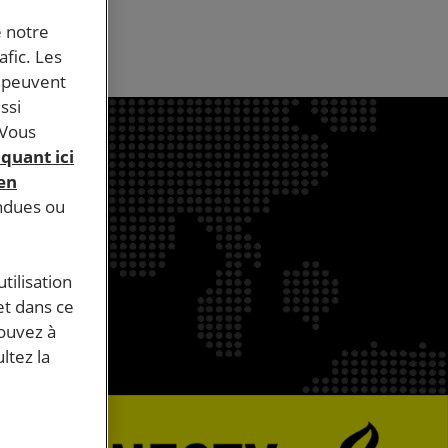
e notre
afic. Les
s peuvent
ssi
 Vous
iquant ici
 en
endues ou
tilisation
et dans ce
pouvez à
ltez la