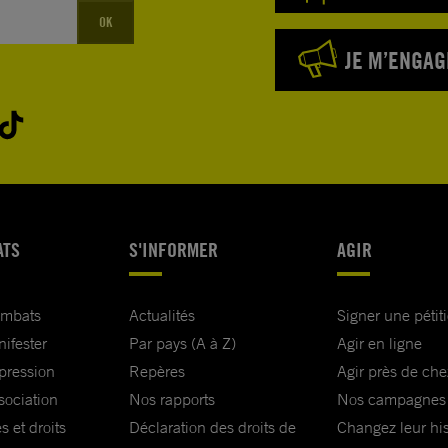
OK
JE M’ENGAG
ATS
S'INFORMER
AGIR
ombats
Actualités
Signer une pétit
nifester
Par pays (A à Z)
Agir en ligne
xpression
Repères
Agir près de che
sociation
Nos rapports
Nos campagnes
s et droits
Déclaration des droits de
Changez leur his