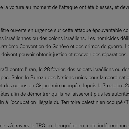
 la voiture au moment de l’attaque ont été blessés, et devr
être ouverte en urgence sur cette attaque épouvantable cont
 israéliennes ou des colons israéliens. Les homicides délibé
 Quatrième Convention de Genève et des crimes de guerre. 
oivent pouvoir obtenir justice et recevoir des réparations.
ël contre l’Iran, le 28 février, des soldats israéliens ou de
upée. Selon le Bureau des Nations unies pour la coordinatio
et des colons en Cisjordanie occupée depuis le 7 octobre 
rètes afin de démontrer qu’ils ne laisseront plus les autor
fin à l’occupation illégale du Territoire palestinien occupé 
n·ne·s à travers le TPO ou d’enquêter en toute indépendance