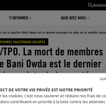
Recherch
S’INFORMER
AGIR AVEC NOUS
s de la famille Bani Owda est le dernier exemple en date de la montée alarma
RRITOIRES PALESTINIENS OCCUPÉS
l/TPO. La mort de membres 
le Bani Owda est le dernier
le en date de la montée
Conti
ante du recours à la force
PECT DE VOTRE VIE PRIVÉE EST NOTRE PRIORITÉ
 les cookies, c'est nous soutenir et réduire nos frais de co
rière
dons contribuent en priorité à la lutte contre les atteintes