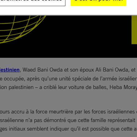
estinien
, Waed Bani Owda et son époux Ali Bani Owda, et 
ccupée, après qu’une unité spéciale de l’armée israélienn
n palestinien – a criblé leur voiture de balles, Heba Moraye
urs accru à la force meurtrière par les forces israéliennes c
ée israélienne n’a pas démontré que cette famille représen
s initiaux semblent indiquer qu’il est possible que cette a