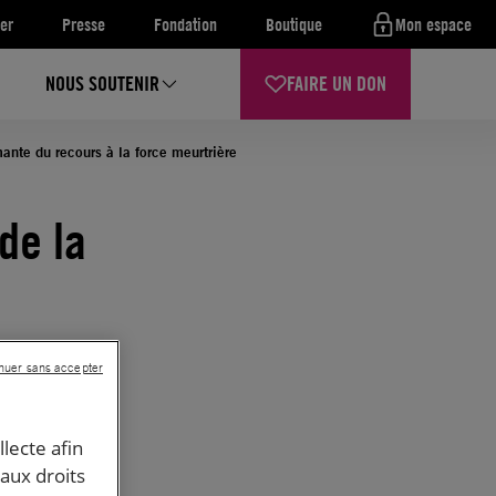
er
Presse
Fondation
Boutique
Mon espace
NOUS SOUTENIR
FAIRE UN DON
nte du recours à la force meurtrière
de la
nuer sans accepter
llecte afin
 aux droits