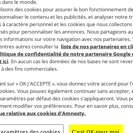
 dans le monde.
03.2026
Temps de lecture estimé : 4 minutes
ilisons des cookies pour assurer le bon fonctionnement d
TOIRES PALESTINIENS OCCUPÉS
RESPECT DU DROIT INTERNATIONAL HUMANITAIRE
rsonnaliser le contenu et les publicités, et analyser notre tr
 à caractère personnel et les cookies que nous collecton
lisés pour personnaliser les annonces. Nous partageons au
s informations sur votre navigation avec nos partenaires.
ntres autres consulter la
liste de nos partenaires en cl
litique de confidentialité de notre partenaire Google
 ici
. En aucun cas les données de nos bases ne sont rev
s à des fins commerciales.
ant sur « OK J'ACCEPTE », vous donnez votre accord pour l'u
cookies. Vous pouvez également continuer sans accepter, 
 paramètres par défaut des cookies s'appliqueront. Vous 
ent modifier vos préférences. Pour en savoir plus, consu
que relative aux cookies d’Amnesty.
Paramètres des cookies
C'est OK pour moi