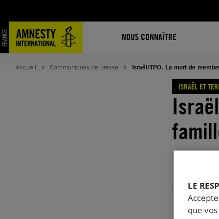
Aller
au
contenu
NOUS CONNAÎTRE
Accueil
Communiqués de presse
Israël/TPO. La mort de membre
ISRAËL ET TE
Israë
famil
exemp
alarm
LE RES
Accepter
meurt
que vos 