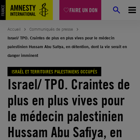
Aller
FAIRE UN DON
au
contenu
Accueil
Communiqués de presse
Israel/ TPO. Craintes de plus en plus vives pour le médecin
palestinien Hussam Abu Safiya, en détention, dont la vie serait en
danger imminent
ISRAËL ET TERRITOIRES PALESTINIENS OCCUPÉS
Israel/ TPO. Craintes de
plus en plus vives pour
le médecin palestinien
Hussam Abu Safiya, en