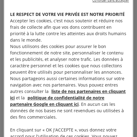
palestinien et directeur de l’hôpital Kamal Adwan,
Continuer sans accepter
détenu de manière arbitraire, a déclaré Amnesty
LE RESPECT DE VOTRE VIE PRIVÉE EST NOTRE PRIORITÉ
International le 6 juillet 2026 : l’avocat qui lui a
Accepter les cookies, c'est nous soutenir et réduire nos
rendu visite a indiqué que sa vie est en grave péril
frais de collecte afin que vos dons contribuent en
priorité à la lutte contre les atteintes aux droits humains
en raison des actes de torture et des mauvais
dans le monde.
traitements qu’il subit depuis son placement en
Nous utilisons des cookies pour assurer le bon
détention.
fonctionnement de notre site, personnaliser le contenu
et les publicités, et analyser notre trafic. Les données à
caractère personnel et les cookies que nous collectons
Hussam Abu Safiya est détenu arbitrairement dans
peuvent être utilisés pour personnaliser les annonces.
les prisons israéliennes, sans inculpation ni procès,
Nous partageons aussi certaines informations sur votre
depuis plus de 18 mois, depuis le 27 décembre
navigation avec nos partenaires. Vous pouvez entres
autres consulter la
liste de nos partenaires en cliquant
2024, lorsqu’il a été interpellé pendant son service à
ici
et la
politique de confidentialité de notre
l’hôpital Kamal Adwan, dans la ville de Gaza.
partenaire Google en cliquant ici
. En aucun cas les
données de nos bases ne sont revendues ou utilisées à
des fins commerciales.
« Les informations qui nous parviennent concernant
la détérioration des conditions de détention
En cliquant sur « OK J'ACCEPTE », vous donnez votre
d’Hussam Abu Safiya font froid dans le dos. Les
accord pour l'utilisation de ces cookies. Vous pouvez