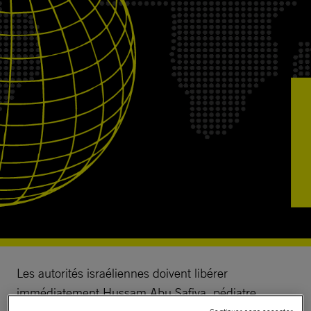
Les autorités israéliennes doivent libérer
immédiatement Hussam Abu Safiya, pédiatre