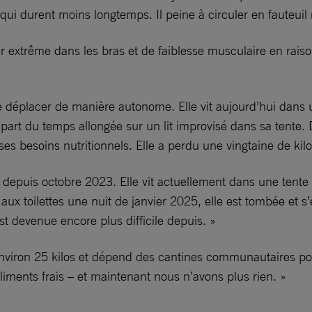
 qui durent moins longtemps. Il peine à circuler en fauteuil
eur extrême dans les bras et de faiblesse musculaire en rais
e déplacer de manière autonome. Elle vit aujourd’hui dans
lupart du temps allongée sur un lit improvisé dans sa tente
s ses besoins nutritionnels. Elle a perdu une vingtaine de ki
ois depuis octobre 2023. Elle vit actuellement dans une te
nt aux toilettes une nuit de janvier 2025, elle est tombée et 
st devenue encore plus difficile depuis. »
 environ 25 kilos et dépend des cantines communautaires po
aliments frais – et maintenant nous n’avons plus rien. »