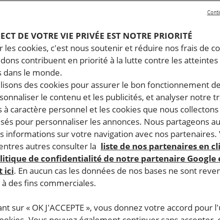
l sur l’aide et les médicame
Conti
02.2026
Temps de lecture estimé : 10 minutes
TOIRES PALESTINIENS OCCUPÉS
RESPECT DU DROIT INTERNATIONAL HUMANITAIRE
PECT DE VOTRE VIE PRIVÉE EST NOTRE PRIORITÉ
 les cookies, c'est nous soutenir et réduire nos frais de co
dons contribuent en priorité à la lutte contre les atteintes
 dans le monde.
ilisons des cookies pour assurer le bon fonctionnement d
rsonnaliser le contenu et les publicités, et analyser notre tr
 à caractère personnel et les cookies que nous collecton
lisés pour personnaliser les annonces. Nous partageons au
s informations sur votre navigation avec nos partenaires.
ntres autres consulter la
liste de nos partenaires en cl
litique de confidentialité de notre partenaire Google
 ici
. En aucun cas les données de nos bases ne sont rev
s à des fins commerciales.
ant sur « OK J'ACCEPTE », vous donnez votre accord pour l'u
cookies. Vous pouvez également continuer sans accepter, 