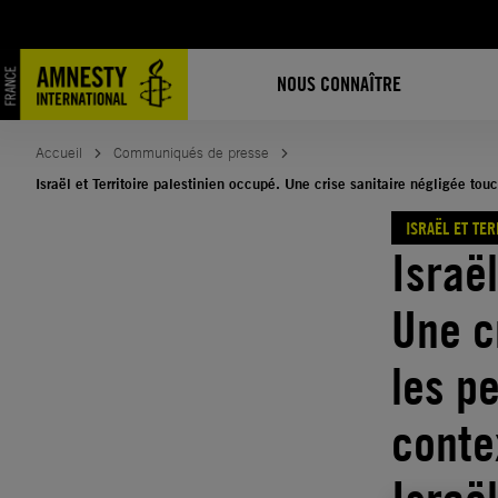
Aller
au
contenu
NOUS CONNAÎTRE
Accueil
Communiqués de presse
Israël et Territoire palestinien occupé. Une crise sanitaire négligée t
ISRAËL ET TE
Israël
Une c
les p
conte