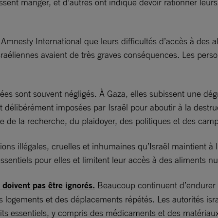
sent manger, et d’autres ont indiqué devoir rationner le
Amnesty International que leurs difficultés d’accès à des a
raéliennes avaient de très graves conséquences. Les person
ées sont souvent négligés. À Gaza, elles subissent une dég
t délibérément imposées par Israël pour aboutir à la destru
ale de la recherche, du plaidoyer, des politiques et des ca
ons illégales, cruelles et inhumaines qu’Israël maintient à l
entiels pour elles et limitent leur accès à des aliments nu
 doivent pas être ignorés.
Beaucoup continuent d’endurer d
rs logements et des déplacements répétés. Les autorités is
ts essentiels, y compris des médicaments et des matériaux