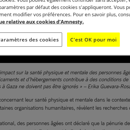
 paramètres par défaut des cookies s'appliqueront. Vous 
ent modifier vos préférences. Pour en savoir plus, consu
que relative aux cookies d’Amnesty.
Paramètres des cookies
C'est OK pour moi
’impact sur la santé physique et mentale des personnes âg
dicaments et d’hébergements contribue à des conditions de
s à Gaza ne doivent pas être ignorés » – Erika Guevara-Ros
oncernant leur santé physique et mentale dans le contexte 
rtaines organisations humanitaires, révèlent les recherches
tional, des personnes âgées ont déclaré que la pénurie de 