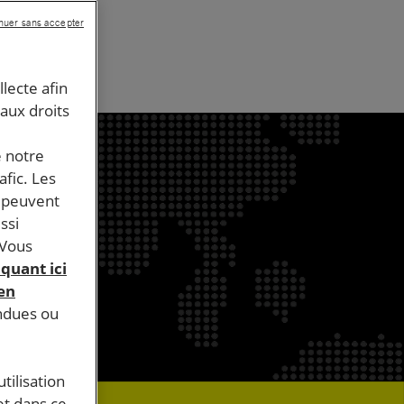
nts
nuer sans accepter
llecte afin
 aux droits
e notre
afic. Les
s peuvent
ssi
 Vous
iquant ici
 en
endues ou
tilisation
et dans ce