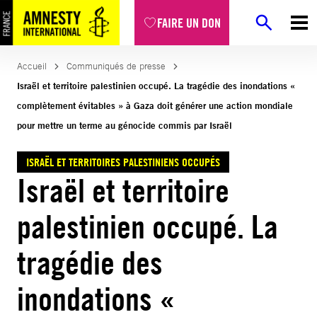
Aller
FAIRE UN DON
au
contenu
Accueil
Communiqués de presse
Israël et territoire palestinien occupé. La tragédie des inondations «
complètement évitables » à Gaza doit générer une action mondiale
pour mettre un terme au génocide commis par Israël
ISRAËL ET TERRITOIRES PALESTINIENS OCCUPÉS
Israël et territoire
palestinien occupé. La
tragédie des
inondations «