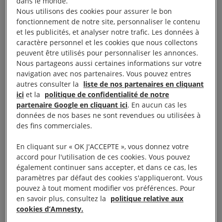
dans le monde.
de la Knesset, a déclaré Amnesty International.
Nous utilisons des cookies pour assurer le bon
fonctionnement de notre site, personnaliser le contenu
« Le 30 mars 2026, dans une démonstration
et les publicités, et analyser notre trafic. Les données à
caractère personnel et les cookies que nous collectons
publique de cruauté, de discrimination et de mépris
peuvent être utilisés pour personnaliser les annonces.
absolu pour les droits humains, la Knesset, le
Nous partageons aussi certaines informations sur votre
Parlement israélien, a adopté une loi facilitant le
navigation avec nos partenaires. Vous pouvez entres
autres consulter la
liste de nos partenaires en cliquant
recours à la peine capitale, qui risque d’être le
ici
et la
politique de confidentialité de notre
premier d’une série de textes en ce sens. Cette
partenaire Google en cliquant ici
. En aucun cas les
modification de la législation pénale israélienne,
données de nos bases ne sont revendues ou utilisées à
des fins commerciales.
nommée “Loi sur la peine de mort pour les
terroristes”, élargit le champ d’application de la
En cliquant sur « OK J'ACCEPTE », vous donnez votre
peine de mort et facilite le recours à celle-ci, à une
accord pour l'utilisation de ces cookies. Vous pouvez
également continuer sans accepter, et dans ce cas, les
époque où la tendance mondiale est à son abolition.
paramètres par défaut des cookies s'appliqueront. Vous
Elle démantèle par ailleurs des protections
pouvez à tout moment modifier vos préférences. Pour
fondamentales destinées à prévenir la privation
en savoir plus, consultez la
politique relative aux
cookies d’Amnesty.
arbitraire de la vie et à garantir le droit à un procès