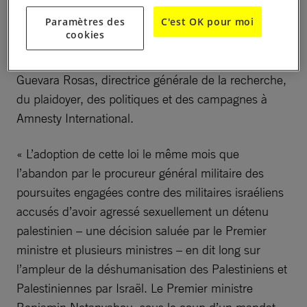
équitable, tout en renforçant le système d’apartheid
imposé par Israël, qui est par ailleurs entretenu par
Paramètres des
C'est OK pour moi
cookies
des dizaines de lois discriminatoires contre les
Palestiniens et Palestiniennes », a déclaré Erika
Guevara Rosas, directrice générale de la recherche,
du plaidoyer, des politiques et des campagnes à
Amnesty International.
« L’adoption de cette loi le même mois que
l’abandon par le procureur général militaire des
poursuites engagées contre des militaires israéliens
accusés d’avoir agressé sexuellement un détenu
palestinien – une décision saluée par le Premier
ministre et plusieurs ministres – en dit long sur
l’ampleur de la déshumanisation des Palestiniens et
Palestiniennes par Israël. Le Premier ministre