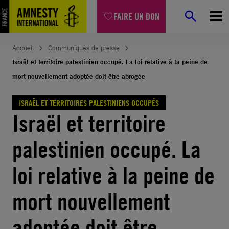
Aller
FAIRE UN DON
au
contenu
Accueil
Communiqués de presse
Israël et territoire palestinien occupé. La loi relative à la peine de
mort nouvellement adoptée doit être abrogée
ISRAËL ET TERRITOIRES PALESTINIENS OCCUPÉS
Israël et territoire
palestinien occupé. La
loi relative à la peine de
mort nouvellement
adoptée doit être