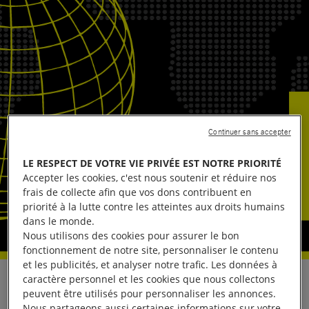
Continuer sans accepter
LE RESPECT DE VOTRE VIE PRIVÉE EST NOTRE PRIORITÉ
Accepter les cookies, c'est nous soutenir et réduire nos
frais de collecte afin que vos dons contribuent en
priorité à la lutte contre les atteintes aux droits humains
dans le monde.
Nous utilisons des cookies pour assurer le bon
fonctionnement de notre site, personnaliser le contenu
et les publicités, et analyser notre trafic. Les données à
caractère personnel et les cookies que nous collectons
En réaction à l’adoption en première lecture d’une
peuvent être utilisés pour personnaliser les annonces.
nouvelle modification controversée du Code pénal
Nous partageons aussi certaines informations sur votre