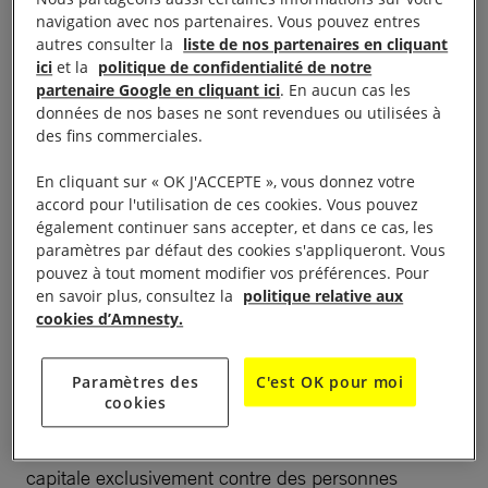
navigation avec nos partenaires. Vous pouvez entres
israélien qui obligerait les tribunaux du pays à
autres consulter la
liste de nos partenaires en cliquant
prononcer la peine de mort contre toute personne
ici
et la
politique de confidentialité de notre
reconnue coupable d’avoir tué un·e Israélien·ne
partenaire Google en cliquant ici
. En aucun cas les
données de nos bases ne sont revendues ou utilisées à
« volontairement ou par imprudence » si cet acte est
des fins commerciales.
motivé par « le racisme ou l’hostilité à l’égard du
public » et « commis dans le but de porter préjudice
En cliquant sur « OK J'ACCEPTE », vous donnez votre
accord pour l'utilisation de ces cookies. Vous pouvez
à l’État d’Israël ou à la renaissance du peuple juif »,
également continuer sans accepter, et dans ce cas, les
Erika Guevara Rosas, directrice générale chargée de
paramètres par défaut des cookies s'appliqueront. Vous
la recherche, du plaidoyer, de la politique et des
pouvez à tout moment modifier vos préférences. Pour
en savoir plus, consultez la
politique relative aux
campagnes à Amnesty International, a déclaré :
cookies d’Amnesty.
« Il n’y a aucun moyen d’adoucir cette réalité : une
Paramètres des
C'est OK pour moi
majorité de 39 membres de la Knesset ont approuvé
cookies
en première lecture un projet de loi qui oblige
concrètement les tribunaux à prononcer la peine
capitale exclusivement contre des personnes