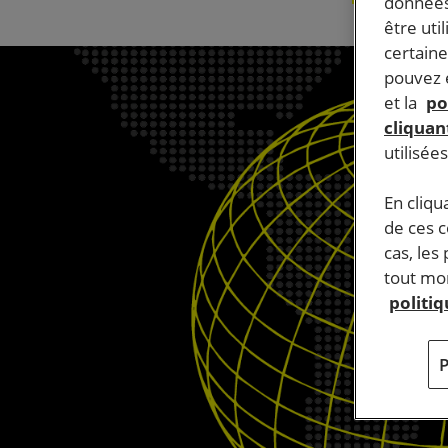
données
être uti
certaine
pouvez e
et la
po
cliquant
utilisée
En cliqu
de ces 
cas, les
tout mom
politi