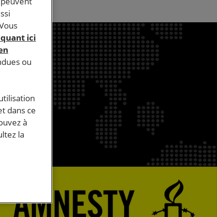
s peuvent
ssi
 Vous
iquant ici
 en
endues ou
tilisation
et dans ce
pouvez à
ltez la