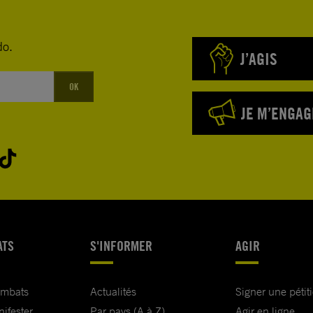
do.
J’AGIS
OK
JE M’ENGAG
ATS
S'INFORMER
AGIR
ombats
Actualités
Signer une pétit
nifester
Par pays (A à Z)
Agir en ligne