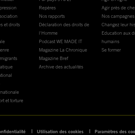
xpression
Repères
Agir près de che
sociation
Nos rapports
Nos campagnes
s et droits
Déclaration des droits de
Changez leur his
l'Homme
Education aux dr
ale
Podcast WE MADE IT
humains
genre
Magazine La Chronique
Se former
 migrants
Magazine Bref
matique
Archive des actualités
ational
e
rnationale
t et torture
nfidentialité
Utilisation des cookies
Paramètres des coo