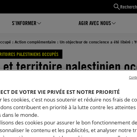
Recherch
S’INFORMER
AGIR AVEC NOUS
en occupé : Action complémentaire : Un objecteur de conscience a été libéré : 
RRITOIRES PALESTINIENS OCCUPÉS
 et territoire palestinien o
ion complémentaire : Un
Conti
PECT DE VOTRE VIE PRIVÉE EST NOTRE PRIORITÉ
teur de conscience a été lib
 les cookies, c'est nous soutenir et réduire nos frais de co
dons contribuent en priorité à la lutte contre les atteintes
 Peleg
 dans le monde.
ilisons des cookies pour assurer le bon fonctionnement d
01.2026
Temps de lecture estimé : 1 minute
rsonnaliser le contenu et les publicités, et analyser notre tr
TOIRES PALESTINIENS OCCUPÉS