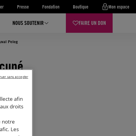
er
Presse
Fondation
Boutique
Mon espace
NOUS SOUTENIR
FAIRE UN DON
Yuval Peleg
ccupé
nuer sans accepter
éré :
llecte afin
 aux droits
e notre
afic. Les