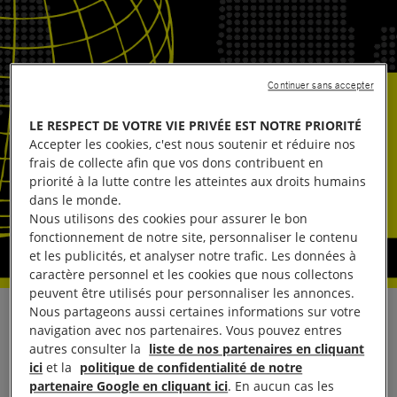
Continuer sans accepter
LE RESPECT DE VOTRE VIE PRIVÉE EST NOTRE PRIORITÉ
Accepter les cookies, c'est nous soutenir et réduire nos
frais de collecte afin que vos dons contribuent en
priorité à la lutte contre les atteintes aux droits humains
dans le monde.
Nous utilisons des cookies pour assurer le bon
fonctionnement de notre site, personnaliser le contenu
et les publicités, et analyser notre trafic. Les données à
caractère personnel et les cookies que nous collectons
peuvent être utilisés pour personnaliser les annonces.
Nous partageons aussi certaines informations sur votre
À la veille du vote parlementaire sur
un projet de loi
navigation avec nos partenaires. Vous pouvez entres
relatif aux droits à la liberté d’expression et de
autres consulter la
liste de nos partenaires en cliquant
ici
et la
politique de confidentialité de notre
réunion pacifique
, prévu lors de la session du
partenaire Google en cliquant ici
. En aucun cas les