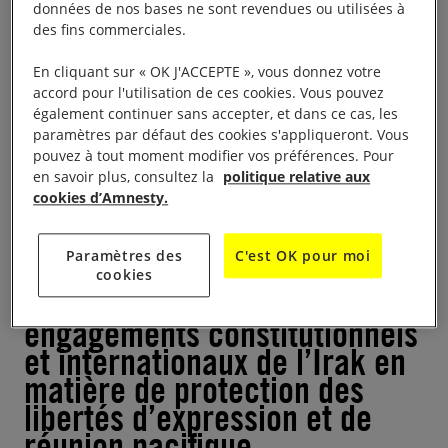
Parlement irakien samedi 2 août, Razaw Salihy,
données de nos bases ne sont revendues ou utilisées à
chercheur sur l’Irak à Amnesty International, a
des fins commerciales.
déclaré :
En cliquant sur « OK J'ACCEPTE », vous donnez votre
accord pour l'utilisation de ces cookies. Vous pouvez
également continuer sans accepter, et dans ce cas, les
Les législateurs doivent voter
paramètres par défaut des cookies s'appliqueront. Vous
contre toute loi – ou proposer
pouvez à tout moment modifier vos préférences. Pour
en savoir plus, consultez la
politique relative aux
des amendements – qui
cookies d’Amnesty.
viendrait s’ajouter à l’arsenal
déjà déployé par les autorités
Paramètres des
C'est OK pour moi
pour restreindre l’espace
cookies
civique, ou trahir les
engagements constitutionnels
et internationaux de l’Irak en
matière de protection des
libertés d’expression et de
réunion pacifique