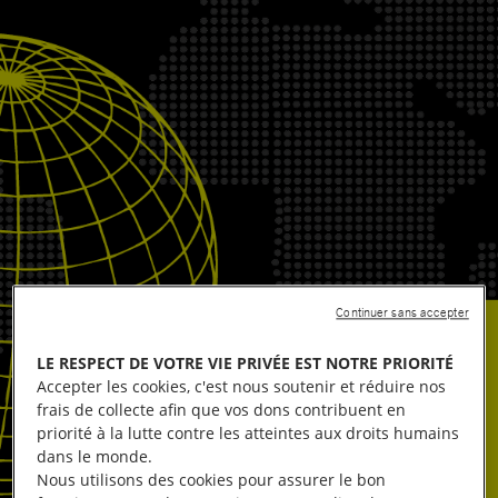
Continuer sans accepter
LE RESPECT DE VOTRE VIE PRIVÉE EST NOTRE PRIORITÉ
Accepter les cookies, c'est nous soutenir et réduire nos
frais de collecte afin que vos dons contribuent en
priorité à la lutte contre les atteintes aux droits humains
dans le monde.
Nous utilisons des cookies pour assurer le bon