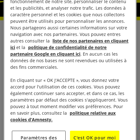
fonctionnement de notre site, personnaliser le contenu
et les publicités, et analyser notre trafic. Les données à
caractère personnel et les cookies que nous collectons
peuvent être utilisés pour personnaliser les annonces.
Nous partageons aussi certaines informations sur votre
En présence de :
navigation avec nos partenaires. Vous pouvez entres
autres consulter la
liste de nos partenaires en cliquant
ici
et la
politique de confidentialité de notre
·
Hussein Baoumi,
chercheur Égypte à
partenaire Google en cliquant ici
. En aucun cas les
Amnesty International
données de nos bases ne sont revendues ou utilisées à
des fins commerciales.
·
Sylvie Brigot-Vilain,
directrice générale
En cliquant sur « OK J'ACCEPTE », vous donnez votre
d’Amnesty International France
accord pour l'utilisation de ces cookies. Vous pouvez
également continuer sans accepter, et dans ce cas, les
·
Aymeric Elluin,
chargé de plaidoyer armes et
paramètres par défaut des cookies s'appliqueront. Vous
pouvez à tout moment modifier vos préférences. Pour
justice internationale à Amnesty International France
en savoir plus, consultez la
politique relative aux
cookies d’Amnesty.
·
Patrick Wilcken,
chercheur sur le contrôle
des armes et les droits humains à Amnesty
Paramètres des
C'est OK pour moi