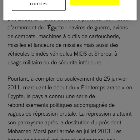
International
cookies
Dès 2011, la France devient le principal fournisseur
d’armement de l’Égypte : navires de guerre, avions
de combats, machines à outils de cartoucherie,
missiles et lanceurs de missiles mais aussi des
véhicules blindés véhicules MIDS et Sherpa, à
usage militaire ou de sécurité intérieure.
Pourtant, à compter du soulèvement du 25 janvier
2011, marquant le début du « Printemps arabe » en
Égypte, le pays a connu une série de
rebondissements politiques accompagnés de
vagues de répression brutale. La répression a atteint
son paroxysme après la destitution du président
Mohamed Morsi par l’armée en juillet 2013. Les
forces de sécurité ont écrasé violemment des