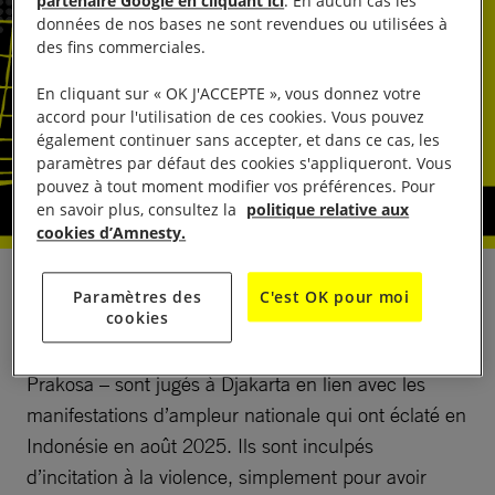
partenaire Google en cliquant ici
. En aucun cas les
données de nos bases ne sont revendues ou utilisées à
des fins commerciales.
En cliquant sur « OK J'ACCEPTE », vous donnez votre
accord pour l'utilisation de ces cookies. Vous pouvez
également continuer sans accepter, et dans ce cas, les
paramètres par défaut des cookies s'appliqueront. Vous
pouvez à tout moment modifier vos préférences. Pour
en savoir plus, consultez la
politique relative aux
cookies d’Amnesty.
Sept militants – Delpedro Marhaen Rismansyah,
Paramètres des
C'est OK pour moi
cookies
Muzaffar Salim, Khariq Anhar, Syahdan Husein,
Wawan Hermawan, Saiful Amin et Shelfin Bima
Prakosa – sont jugés à Djakarta en lien avec les
manifestations d’ampleur nationale qui ont éclaté en
Indonésie en août 2025. Ils sont inculpés
d’incitation à la violence, simplement pour avoir