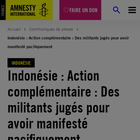
Aller
FAIRE UN DON
au
contenu
Accueil
Communiqués de presse
Indonésie : Action complémentaire : Des militants jugés pour avoir
manifesté pacifiquement
INDONÉSIE
Indonésie : Action
complémentaire : Des
militants jugés pour
avoir manifesté
pacifiquement