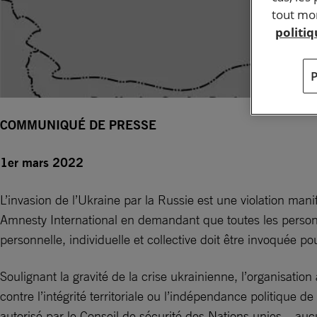
tout mom
politi
COMMUNIQUÉ DE PRESSE
1er mars 2022
L’invasion de l’Ukraine par la Russie est une violation mani
Amnesty International en demandant que toutes les person
personnelle, individuelle et collective doit être invoquée p
Soulignant la gravité de la crise ukrainienne, l’organisati
contre l’intégrité territoriale ou l’indépendance politique d
autorisé par le Conseil de sécurité des Nations unies – auc