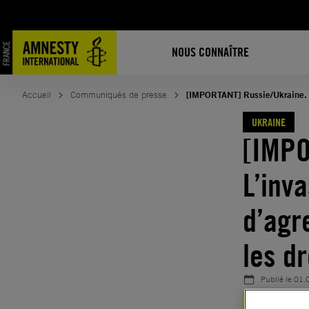
Aller
au
contenu
NOUS CONNAÎTRE
Accueil
Communiqués de presse
[IMPORTANT] Russie/Ukraine. L’
UKRAINE
[IMPO
L’inv
d’agr
les d
Publié le
01.
UKRAINE
RES