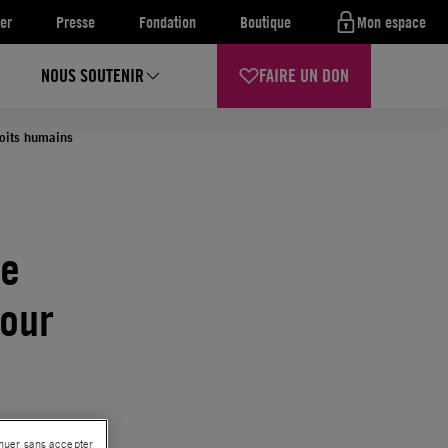
er
Presse
Fondation
Boutique
Mon espace
NOUS SOUTENIR
FAIRE UN DON
roits humains
te
pour
nuer sans accepter