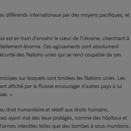
 les différends internationaux par des moyens pacifiques, et
sie est en train d’envahir le cœur de l’Ukraine, cherchant à
potentiellement énorme. Ces agissements sont absolument
sécurité des Nations unies qui se rend coupable de ces
 principes sur lesquels sont fondées les Nations unies. Les
t affiché par la Russie encourager d’autres pays à lui
sée. »
 au droit humanitaire et relatif aux droits humains,
appes ayant visé des lieux protégés, comme des hôpitaux et
n d’armes interdites telles que des bombes à sous-munitions,