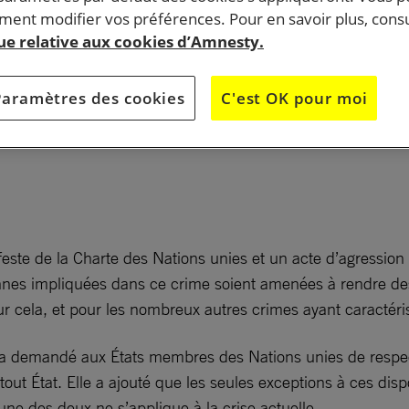
ent modifier vos préférences. Pour en savoir plus, consu
que relative aux cookies d’Amnesty.
Paramètres des cookies
C'est OK pour moi
feste de la Charte des Nations unies et un acte d’agression 
nes impliquées dans ce crime soient amenées à rendre des 
our cela, et pour les nombreux autres crimes ayant caractéri
on a demandé aux États membres des Nations unies de respecte
e tout État. Elle a ajouté que les seules exceptions à ces dis
une des deux ne s’applique à la crise actuelle.