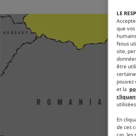
LE RES
Accepter
que vos 
humains
Nous ut
site, pe
données
être uti
certaine
pouvez e
et la
po
cliquant
utilisée
En cliqu
de ces 
cas, les