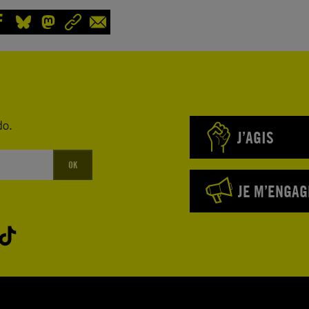
do.
J’AGIS
OK
JE M’ENGAG