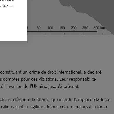
ltez la
constituant un crime de droit international, a déclaré
comptes pour ces violations. Leur responsabilité
sé l’invasion de l’Ukraine jusqu’à présent.
r et défendre la Charte, qui interdit l’emploi de la force
positions sont la légitime défense et un recours à la force