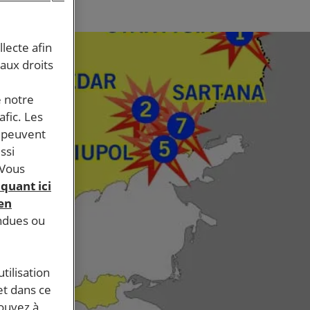
llecte afin
 aux droits
e notre
afic. Les
s peuvent
ssi
 Vous
iquant ici
 en
endues ou
tilisation
et dans ce
pouvez à