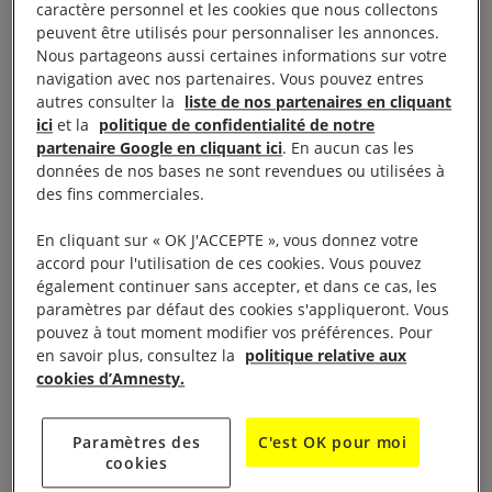
prison en raison de leur participation aux
caractère personnel et les cookies que nous collectons
manifestations, a déclaré Amnesty International à
peuvent être utilisés pour personnaliser les annonces.
Nous partageons aussi certaines informations sur votre
l’approche des manifestations prévues pour le
navigation avec nos partenaires. Vous pouvez entres
7 mai.
autres consulter la
liste de nos partenaires en cliquant
ici
et la
politique de confidentialité de notre
partenaire Google en cliquant ici
. En aucun cas les
Depuis que le Hirak a repris ses manifestations
données de nos bases ne sont revendues ou utilisées à
hebdomadaires, en février, après les avoir
des fins commerciales.
interrompues pendant près d’un an à cause de la
En cliquant sur « OK J'ACCEPTE », vous donnez votre
pandémie de COVID-19, les autorités répriment les
accord pour l'utilisation de ces cookies. Vous pouvez
manifestations à Alger, la capitale, et dans d’autres
également continuer sans accepter, et dans ce cas, les
villes, notamment en dispersant de force des
paramètres par défaut des cookies s'appliqueront. Vous
pouvez à tout moment modifier vos préférences. Pour
rassemblements pacifiques, en rouant de coups des
en savoir plus, consultez la
politique relative aux
manifestant·e·s et en procédant à des arrestations
cookies d’Amnesty.
collectives.
Paramètres des
C'est OK pour moi
«
La réaction brutale de la police face aux
cookies
manifestant·e·s courageux qui participent au Hirak