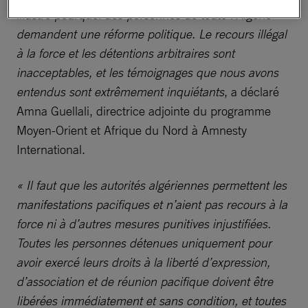
illustre pourquoi des personnes de toute l’Algérie
demandent une réforme politique. Le recours illégal
à la force et les détentions arbitraires sont
inacceptables, et les témoignages que nous avons
entendus sont extrêmement inquiétants
, a déclaré
Amna Guellali, directrice adjointe du programme
Moyen-Orient et Afrique du Nord à Amnesty
International.
« Il faut que les autorités algériennes permettent les
manifestations pacifiques et n’aient pas recours à la
force ni à d’autres mesures punitives injustifiées.
Toutes les personnes détenues uniquement pour
avoir exercé leurs droits à la liberté d’expression,
d’association et de réunion pacifique doivent être
libérées immédiatement et sans condition, et toutes