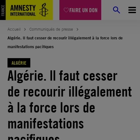
Aller
FAIRE UN DON
au
contenu
Accueil
Communiqués de presse
Algérie. ll faut cesser de recourir illégalement à la force lors de
manifestations pacifiques
ALGÉRIE
Algérie. ll faut cesser
de recourir illégalement
à la force lors de
manifestations
pacifiques