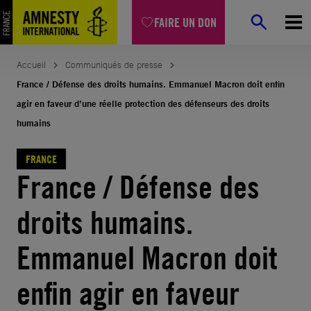
Aller
FAIRE UN DON
au
contenu
Accueil
Communiqués de presse
France / Défense des droits humains. Emmanuel Macron doit enfin
agir en faveur d’une réelle protection des défenseurs des droits
humains
FRANCE
France / Défense des
droits humains.
Emmanuel Macron doit
enfin agir en faveur