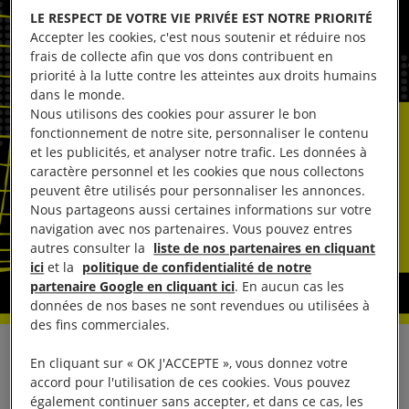
LE RESPECT DE VOTRE VIE PRIVÉE EST NOTRE PRIORITÉ
Accepter les cookies, c'est nous soutenir et réduire nos
frais de collecte afin que vos dons contribuent en
priorité à la lutte contre les atteintes aux droits humains
dans le monde.
Nous utilisons des cookies pour assurer le bon
fonctionnement de notre site, personnaliser le contenu
et les publicités, et analyser notre trafic. Les données à
caractère personnel et les cookies que nous collectons
peuvent être utilisés pour personnaliser les annonces.
Nous partageons aussi certaines informations sur votre
navigation avec nos partenaires. Vous pouvez entres
autres consulter la
liste de nos partenaires en cliquant
ici
et la
politique de confidentialité de notre
partenaire Google en cliquant ici
. En aucun cas les
données de nos bases ne sont revendues ou utilisées à
des fins commerciales.
Il est urgent que le gouvernement français mette en
En cliquant sur « OK J'ACCEPTE », vous donnez votre
accord pour l'utilisation de ces cookies. Vous pouvez
place un plan d’action national pour protéger les
également continuer sans accepter, et dans ce cas, les