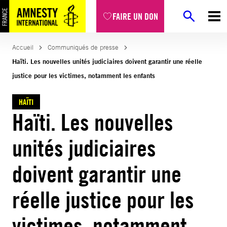
Aller
FAIRE UN DON
au
contenu
Accueil
Communiqués de presse
Haïti. Les nouvelles unités judiciaires doivent garantir une réelle
justice pour les victimes, notamment les enfants
HAÏTI
Haïti. Les nouvelles
unités judiciaires
doivent garantir une
réelle justice pour les
victimes, notamment