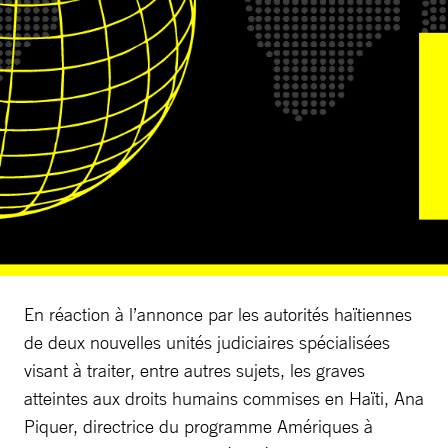
En réaction à l’annonce par les autorités haïtiennes
de deux nouvelles unités judiciaires spécialisées
visant à traiter, entre autres sujets, les graves
atteintes aux droits humains commises en Haïti, Ana
Piquer, directrice du programme Amériques à