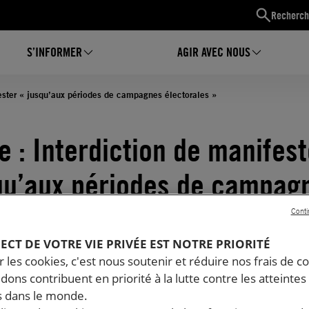
Recherch
S’INFORMER
AGIR AVEC NOUS
ester « jusqu’aux périodes de campagnes électorales »
e : Interdiction de manifest
qu’aux périodes de campag
orales »
Conti
PECT DE VOTRE VIE PRIVÉE EST NOTRE PRIORITÉ
05.2022
| Mis à jour le
17.05.2022
Temps de lecture estimé : 2 minutes
 les cookies, c'est nous soutenir et réduire nos frais de co
T DE MANIFESTER
dons contribuent en priorité à la lutte contre les atteintes
 dans le monde.