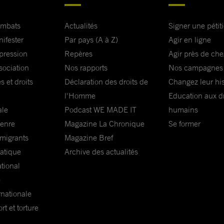
ombats
Actualités
Signer une pétit
nifester
Par pays (A à Z)
Agir en ligne
xpression
Repères
Agir près de che
sociation
Nos rapports
Nos campagnes
s et droits
Déclaration des droits de
Changez leur his
l'Homme
Education aux dr
ale
Podcast WE MADE IT
humains
genre
Magazine La Chronique
Se former
 migrants
Magazine Bref
matique
Archive des actualités
ational
e
rnationale
t et torture