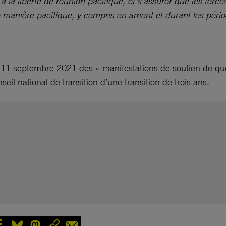
à la liberté de réunion pacifique, et s’assurer que les forces 
 manière pacifique, y compris en amont et durant les pério
le 11 septembre 2021 des « manifestations de soutien de que
eil national de transition d’une transition de trois ans.