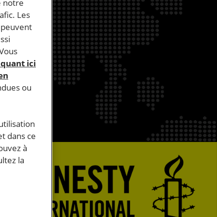
e notre
afic. Les
s peuvent
ssi
 Vous
iquant ici
 en
endues ou
tilisation
et dans ce
pouvez à
ltez la