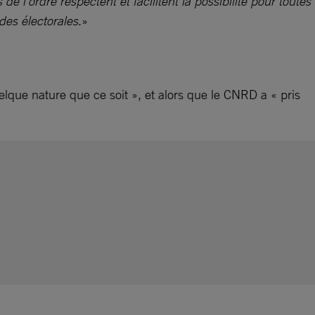
de l’ordre respectent et facilitent la possibilité pour toutes
des électorales
.»
lque nature que ce soit », et alors que le CNRD a « pris