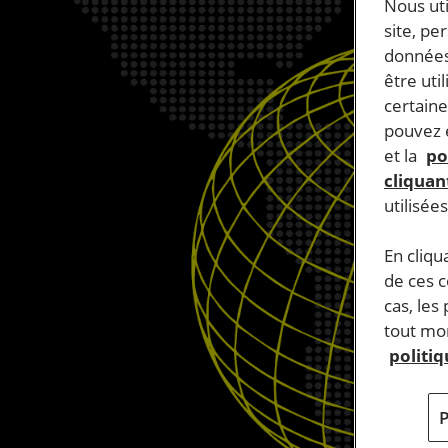
Nous ut
site, pe
données
être uti
certaine
pouvez e
et la
po
cliquant
utilisée
En cliqu
de ces 
cas, les
tout mom
politi